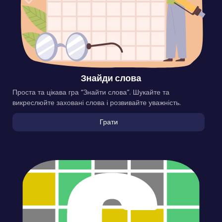
Знайди слова
Проста та цікава гра “Знайти слова”. Шукайте та
викреслюйте заховані слова і розвивайте уважність.
Грати