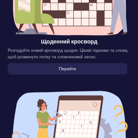
Щоденний кросворд
Розгадуйте новий кросворд щодня. Цікаві підказки та слова,
щоб розвинути логіку та словниковий запас.
Перейти