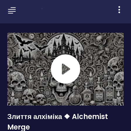
Злиття алхіміка ❖ Alchemist
Merge