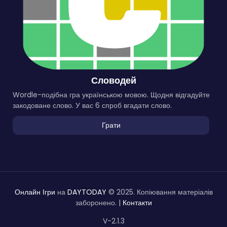
Словодей
Wordle-подібна гра українською мовою. Щодня відгадуйте
закодоване слово. У вас 6 спроб вгадати слово.
Грати
Онлайн Ігри
на
DAYTODAY
© 2025. Копіювання матеріалів
заборонено. |
Контакти
V-2.1.3