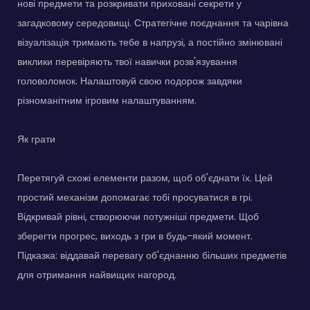
нові предмети та розкривати приховані секрети у
загадковому середовищі. Стратегічне поєднання та чарівна
візуалізація тримають тебе в напрузі, а постійно змінювані
виклики перевіряють твої навички розв'язування
головоломок. Налаштовуй свою подорож завдяки
різноманітним ігровим налаштуванням.
Як грати
Перетягуй схожі елементи разом, щоб об'єднати їх. Цей
простий механізм допомагає тобі просуватися в грі.
Відкривай рівні, створюючи потужніші предмети. Щоб
зберегти прогрес, виходь з гри в будь-який момент.
Підказка: віддавай перевагу об'єднанню більших предметів
для отримання найвищих нагород.