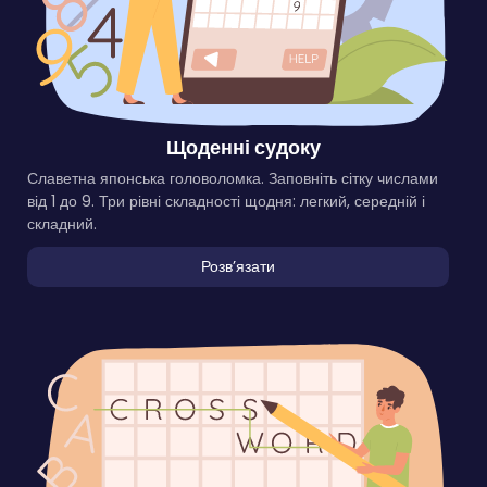
Щоденні судоку
Славетна японська головоломка. Заповніть сітку числами
від 1 до 9. Три рівні складності щодня: легкий, середній і
складний.
Розвʼязати