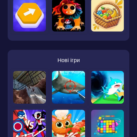
Нові ігри