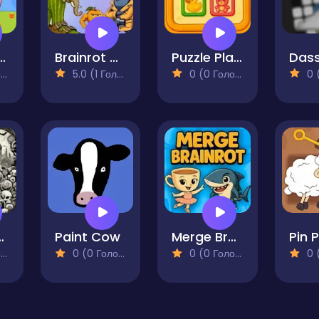
the Capybara
Brainrot Merge
Puzzle PlayRoom
)
5.0 (1 Голосів)
0 (0 Голосів)
0 (0
st Merge
Paint Cow
Merge Brainrot
)
0 (0 Голосів)
0 (0 Голосів)
0 (0