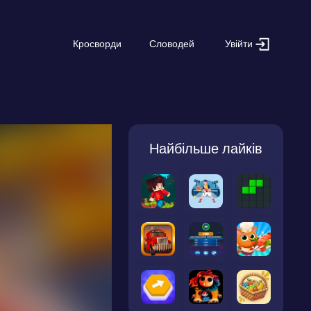
Увійти
Кросворди
Словодей
Найбільше лайків