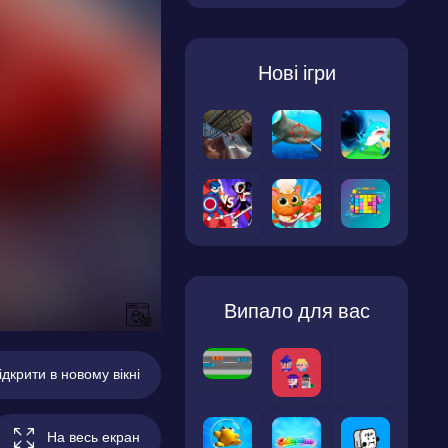
Нові ігри
Випало для вас
ідкрити в новому вікні
На весь екран