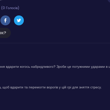
 (0 Голосів)
ює?
ня вдарити когось набридливого? Зроби це потужними ударами в ц
 щоб вдарити та перемогти ворогів у цій грі для зняття стресу.