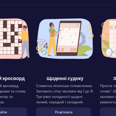
 кросворд
Щоденні судоку
З
й кросворд
Славетна японська головоломка.
Проста та
дказки та слова,
Заповніть сітку числами від 1 до 9.
слова”. 
огіку та
Три рівні складності щодня:
заховані 
ас.
легкий, середній і складний.
уважність
ейти
Розвʼязати