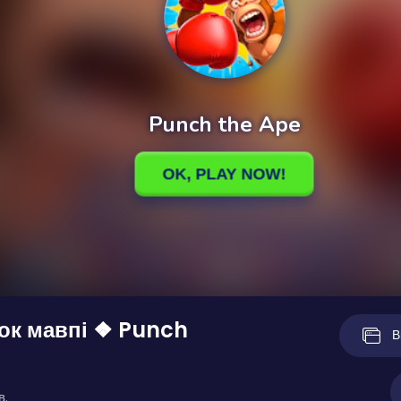
ок мавпі ❖ Punch
В
в.