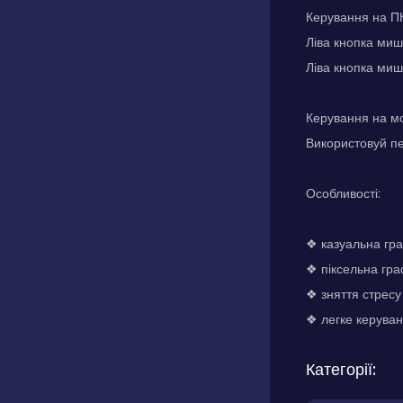
Керування на П
Ліва кнопка миш
Ліва кнопка миш
Керування на м
Використовуй пе
Особливості:
❖ казуальна гра
❖ піксельна гра
❖ зняття стресу
❖ легке керува
Категорії: