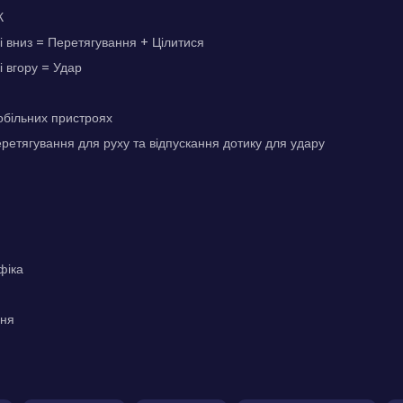
К
і вниз = Перетягування + Цілитися
і вгору = Удар
обільних пристроях
ретягування для руху та відпускання дотику для удару
фіка
ння