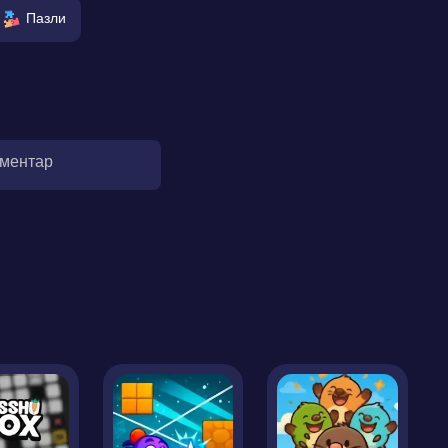
Пазли
оментар