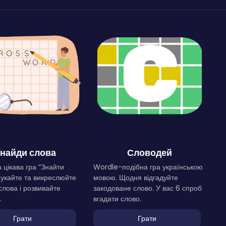
найди слова
Словодей
 цікава гра “Знайти
Wordle-подібна гра українською
Шукайте та викреслюйте
мовою. Щодня відгадуйте
слова і розвивайте
закодоване слово. У вас 6 спроб
.
вгадати слово.
Грати
Грати