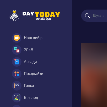
Наш вибір!
2048
Аркади
Поєднайки
Гонки
Більярд