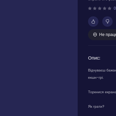
0
Не прац
Опис:
Відчуваєш бажан
екшн-грі.
Торкнися екрана,
Як грати?