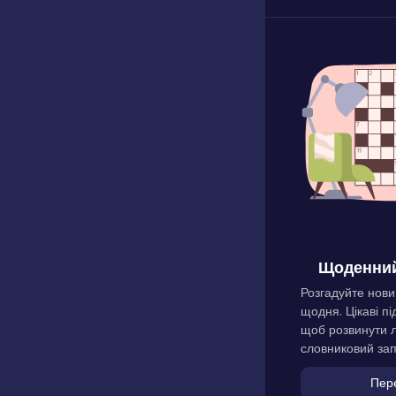
Щоденний
Розгадуйте нови
щодня. Цікаві пі
щоб розвинути л
словниковий зап
Пер