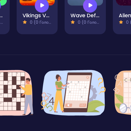
t Ranger Adventure
Vikings VS Skeletons
Wave Defense Shooter
)
0 (0 Голосів)
0 (0 Голосів)
0 (0