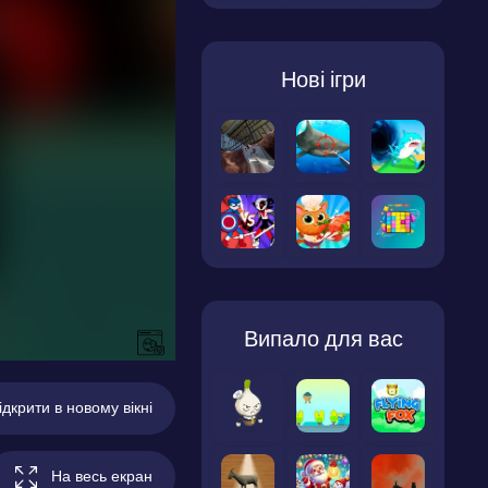
Нові ігри
Випало для вас
ідкрити в новому вікні
На весь екран