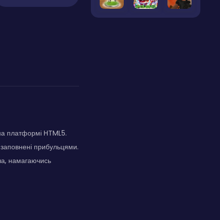
 на платформі HTML5.
 заповнені прибульцями.
ча, намагаючись