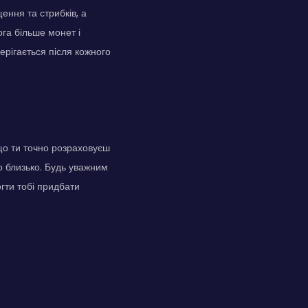
ення та стрибків, а
ога більше монет і
ерігається після кожного
що ти точно розраховуєш
то близько. Будь уважним
гти тобі придбати