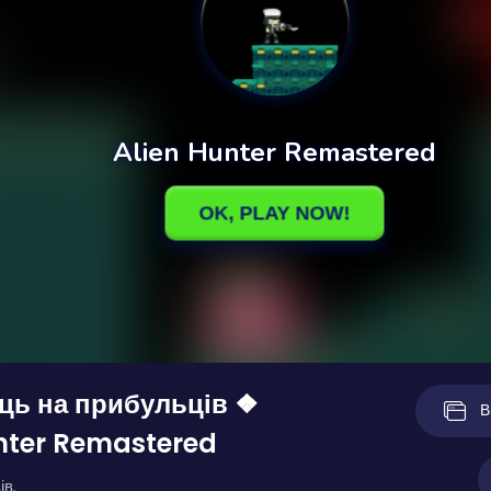
ць на прибульців ❖
В
nter Remastered
ів.