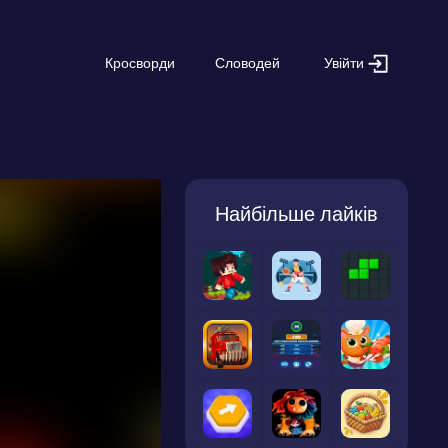
Увійти
Кросворди
Словодей
Найбільше лайків