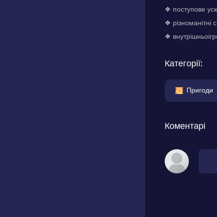
❖ поступове уск
❖ різноманітні с
❖ внутрішньоіг
Категорії:
Пригоди
Коментарі