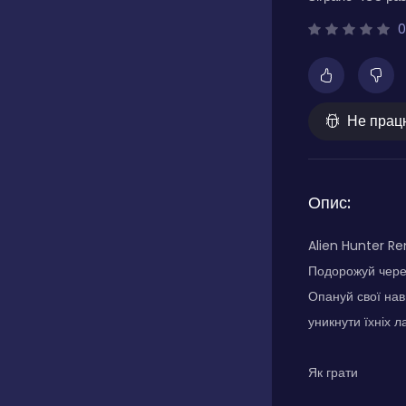
0
Не прац
Опис:
Alien Hunter Re
Подорожуй через
Опануй свої нав
уникнути їхніх 
Як грати