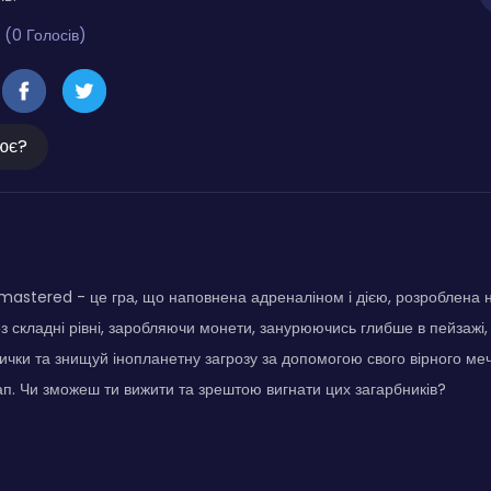
 (0 Голосів)
ює?
mastered - це гра, що наповнена адреналіном і дією, розроблена
 складні рівні, заробляючи монети, занурюючись глибше в пейзажі,
ички та знищуй інопланетну загрозу за допомогою свого вірного ме
лап. Чи зможеш ти вижити та зрештою вигнати цих загарбників?