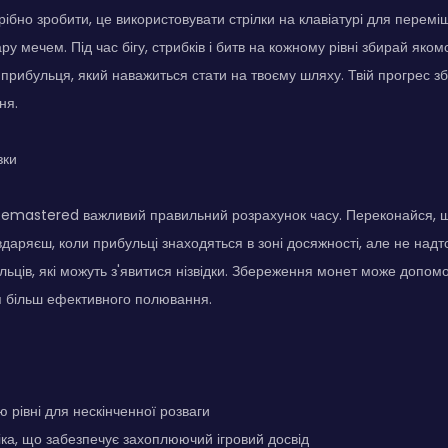
рібно зробити, це використовувати стрілки на клавіатурі для переміщ
ру мечем. Під час бігу, стрибків і битв на кожному рівні збирай яком
прибульця, який наважиться стати на твоєму шляху. Твій прогрес зб
ня.
зки
 Remastered важливий правильний розрахунок часу. Переконайся, 
 вдаряєш, коли прибульці знаходяться в зоні досяжності, але не над
льців, які можуть з'явитися нізвідки. Збереження монет може допомо
 більш ефективного полювання.
ю рівні для нескінченної розваги
ка, що забезпечує захоплюючий ігровий досвід