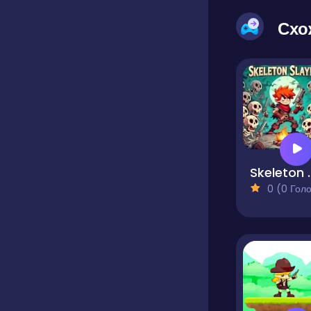
Схо
Skelet
0 (0 Голосів