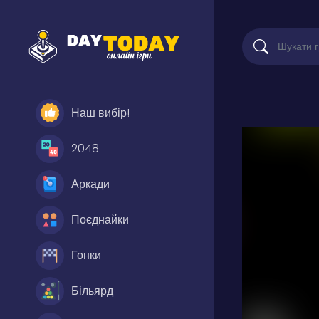
Наш вибір!
2048
Аркади
Поєднайки
Гонки
Більярд