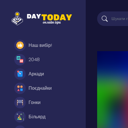
Наш вибір!
2048
Аркади
Поєднайки
Гонки
Більярд