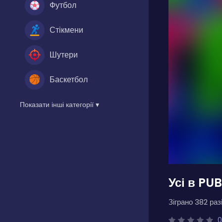
Футбол
Стікмени
Шутери
Баскетбол
Показати інші категорії ▾
Усі в PU
Зіграно 382 разі
0