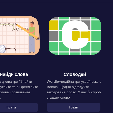
найди слова
Словодей
 цікава гра “Знайти
Wordle-подібна гра українською
Шукайте та викреслюйте
мовою. Щодня відгадуйте
слова і розвивайте
закодоване слово. У вас 6 спроб
.
вгадати слово.
Грати
Грати