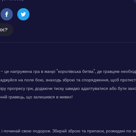
ює?
 - це напружена гра в жанрі "королівська битва", де гравцям необхі
аджуйся на поле бою, знаходь зброю та спорядження, щоб протист
іру прогресу гри, додаючи тиску швидко адаптуватися або бути за
ній гравець, що залишився в живих!
а і починай свою подорож. Збирай зброю та припаси, розкидані по з