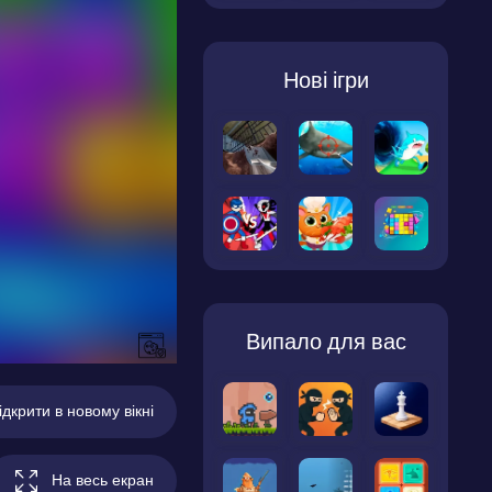
Нові ігри
Випало для вас
ідкрити в новому вікні
На весь екран