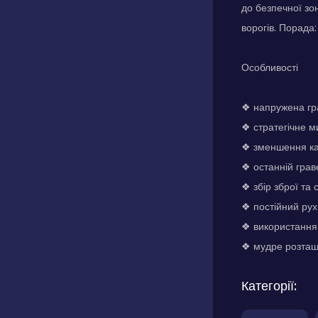
до безпечної зо
ворогів. Порада
Особливості
❖ напружена гра
❖ стратегічне 
❖ зменшення ка
❖ останній грав
❖ збір зброї та
❖ постійний рух
❖ використання 
❖ мудре розташ
Категорії: