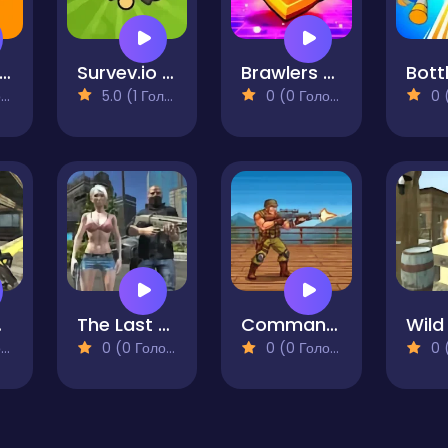
ity Banana Man Agent
Survev.io Battle Royale
Brawlers 3D Shooter Stars
)
5.0 (1 Голосів)
0 (0 Голосів)
0 (0
s 3
The Last of Survival 2
Commando Arcade Shooter
)
0 (0 Голосів)
0 (0 Голосів)
0 (0