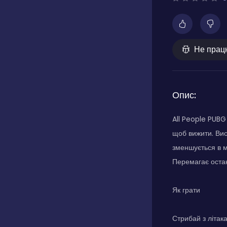
Не прац
Опис:
All People PUBG
щоб вижити. Вис
зменшується в м
Перемагає остан
Як грати
Стрибай з літак