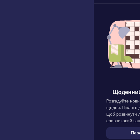
Щоденний
Розгадуйте нови
щодня. Цікаві пі
щоб розвинути л
словниковий зап
Пер