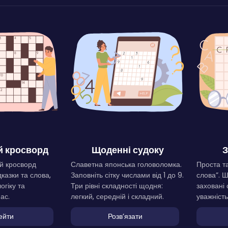
 кросворд
Щоденні судоку
З
й кросворд
Славетна японська головоломка.
Проста та
дказки та слова,
Заповніть сітку числами від 1 до 9.
слова”. 
огіку та
Три рівні складності щодня:
заховані 
ас.
легкий, середній і складний.
уважність
ейти
Розвʼязати