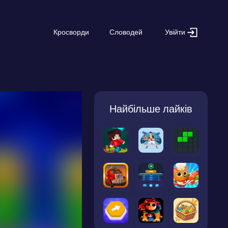
Увійти
Кросворди
Словодей
Найбільше лайків