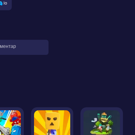
Io
оментар