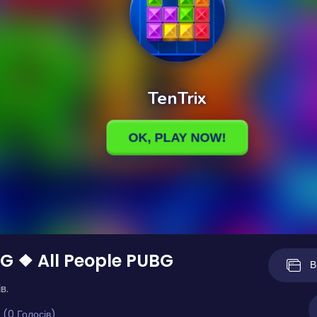
BG ❖ All People PUBG
В
в.
 (0 Голосів)