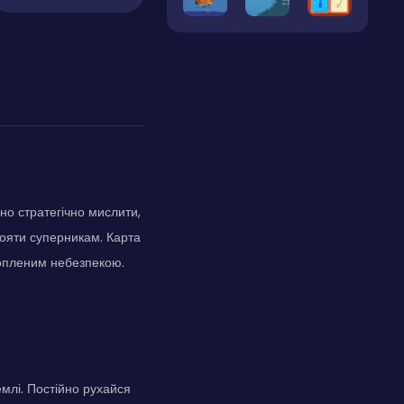
дно стратегічно мислити,
ояти суперникам. Карта
хопленим небезпекою.
емлі. Постійно рухайся