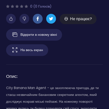
0 (0 Голосів)
Не працює?
Відкрити в новому вікні
На весь екран
Опис:
City Banana Man Agent - це захоплююча пригода, де ти
стаєш незвичайним банановим секретним агентом, який
досліджує яскраві міські пейзажі. На кожному повороті
жвавих вулиць ти будеш планувати свій спуск, знаходити