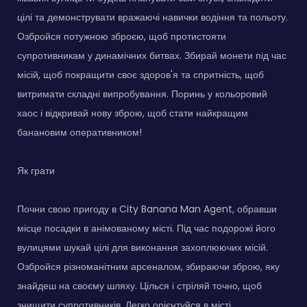
цілі та демонструвати вражаючі навички водіння та польоту.
Озбройся потужною зброєю, щоб протистояти
супротивникам у динамічних битвах. Збирай монети під час
місій, щоб покращити своє здоров'я та спритність, щоб
витримати складні випробування. Поринь у кольоровий
хаос і відкривай нову зброю, щоб стати найкращим
банановим оперативником!
Як грати
Почни свою пригоду в City Banana Man Agent, обравши
місце посадки в анімованому місті. Під час подорожі його
вулицями шукай цілі для виконання захоплюючих місій.
Озбройся різноманітним арсеналом, збираючи зброю, яку
знайдеш на своєму шляху. Цілься і стріляй точно, щоб
знищити супротивників. Легко орієнтуйся в місті,