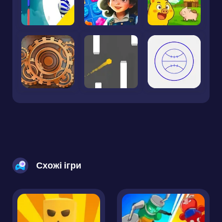
Схожі ігри