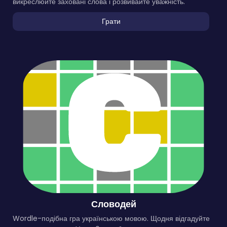
викреслюйте заховані слова і розвивайте уважність.
Грати
Словодей
Wordle-подібна гра українською мовою. Щодня відгадуйте