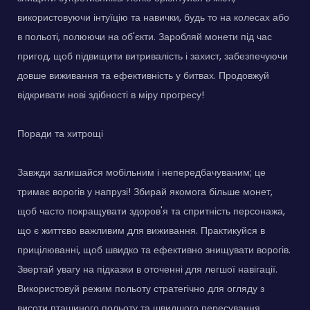
використовуючи інтуїцію та навички, будь то на колесах або
в польоті, полюючи на об'єкти. Заробляй монети під час
пригод, щоб підвищити витривалість і захист, забезпечуючи
довше виживання та ефективність у битвах. Продовжуй
відкривати нові здібності в міру прогресу!
Поради та хитрощі
Завжди залишайся мобільним і непередбачуваним; це
тримає ворогів у напрузі! Збирай якомога більше монет,
щоб часто покращувати здоров'я та спритність персонажа,
що є життєво важливим для виживання. Практикуйся в
прицілюванні, щоб швидко та ефективно знищувати ворогів.
Звертай увагу на підказки в оточенні для легшої навігації.
Використовуй режим польоту стратегічно для огляду з
висоти пташиного польоту та швидшого пересування.