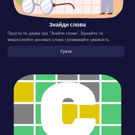
Знайди слова
Проста та цікава гра “Знайти слова”. Шукайте та
викреслюйте заховані слова і розвивайте уважність.
Грати