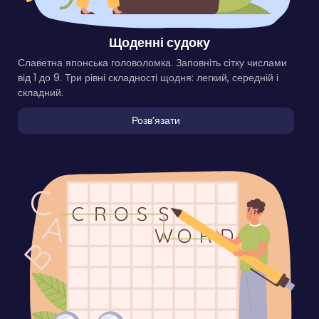
Щоденні судоку
Славетна японська головоломка. Заповніть сітку числами
від 1 до 9. Три рівні складності щодня: легкий, середній і
складний.
Розвʼязати