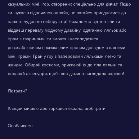
казуальних міні-ігор, створених спеціально для дівчат. Якщо
ти шукаєш відпочинок онлайн, не вагайся приєднатися до
нашого чудового вибору ігор! Незалежно від того, чи ти
віддаєш перевагу модному дизайну, одяганню ляльок або
іграм з тваринами, ти зможеш насолодитися
розслаблюючим і освіжаючим ігровим досвідом з нашими
міні-іграми. Грай у гру з паперовими ляльками легко та
швидко. Обирай костюми, приклеюй їх до тіла ляльки та
додавай аксесуари, щоб твоя дівчина виглядала чарівно!
Як грати?
Клацай мишею або торкайся екрана, щоб грати
Особливості