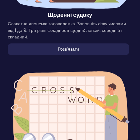
Щоденні судоку
Славетна японська головоломка. Заповніть сітку числами
від 1 до 9. Три рівні складності щодня: легкий, середній і
складний.
Розвʼязати