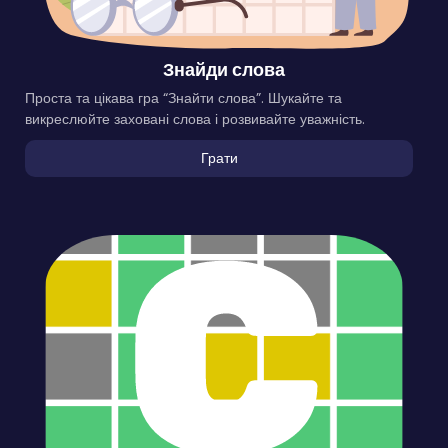
Знайди слова
Проста та цікава гра “Знайти слова”. Шукайте та
викреслюйте заховані слова і розвивайте уважність.
Грати