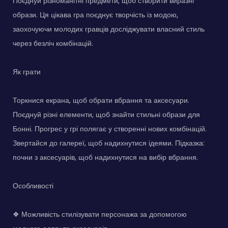
Поєднуй різноманітні предмети, щоб створити виразні
образи. Ця цікава гра поєднує творчість із модою,
заохочуючи молодих гравців досліджувати власний стиль
через безліч комбінацій.
Як грати
Торкнися екрана, щоб обрати вбрання та аксесуари.
Поєднуй різні елементи, щоб знайти стильні образи для
Бонні. Прогрес у грі полягає у створенні нових комбінацій.
Звертайся до галереї, щоб надихнутися ідеями. Підказка:
почни з аксесуарів, щоб надихнутися на вибір вбрання.
Особливості
❖ Можливість стилізувати персонажа за допомогою