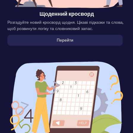
Щоденний кросворд
Розгадуйте новий кросворд щодня. Цікаві підказки та слова,
щоб розвинути логіку та словниковий запас.
Перейти