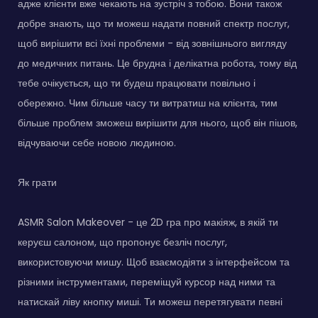
адже клієнти вже чекають на зустріч з тобою. Вони також
добре знають, що ти можеш надати повний спектр послуг,
щоб вирішити всі їхні проблеми - від зовнішнього вигляду
до медичних питань. Це брудна і делікатна робота, тому від
тебе очікується, що ти будеш працювати повільно і
обережно. Чим більше часу ти витратиш на клієнта, тим
більше проблем зможеш вирішити для нього, щоб він пішов,
відчуваючи себе новою людиною.
Як грати
ASMR Salon Makeover - це 2D гра про макіяж, в якій ти
керуєш салоном, що пропонує безліч послуг,
використовуючи мишу. Щоб взаємодіяти з інтерфейсом та
різними інструментами, переміщуй курсор над ними та
натискай ліву кнопку миші. Ти можеш перетягувати певні