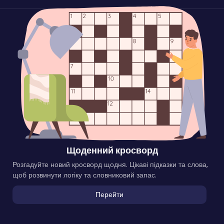
Щоденний кросворд
Розгадуйте новий кросворд щодня. Цікаві підказки та слова,
щоб розвинути логіку та словниковий запас.
Перейти