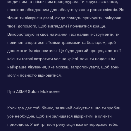
медичним та гігієнічним процедурам. Ти керуєш салоном,
повністю обладнаним для обслуговування різних клієнтів. Як
тільки ти відкриєш двері, люди почнуть приходити, очікуючи
твоєї допомоги, щоб виглядати і почуватися краще.
Використовуючи своє навчання і всі наявні інструменти, ти
повинен впоратися з їхніми травмами та безладом, щоб
допомогти їм відновитися. Це буде довгий процес, але твої
клієнти готові витратити час на кріслі, поки ти надаєш їм
найкраще лікування, яке можеш запропонувати, щоб вони
могли повністю відновитися.
Про ASMR Salon Makeover
Коли гра дає тобі бізнес, зазвичай очікується, що ти зробиш
усе необхідне, щоб він залишався відкритим, а клієнти
приходили. У цій грі твоя репутація вже випереджає тебе,