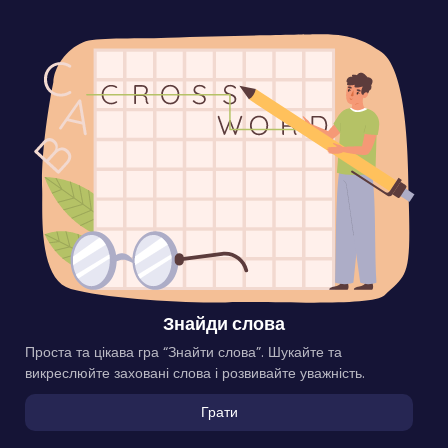
Знайди слова
Проста та цікава гра “Знайти слова”. Шукайте та
викреслюйте заховані слова і розвивайте уважність.
Грати