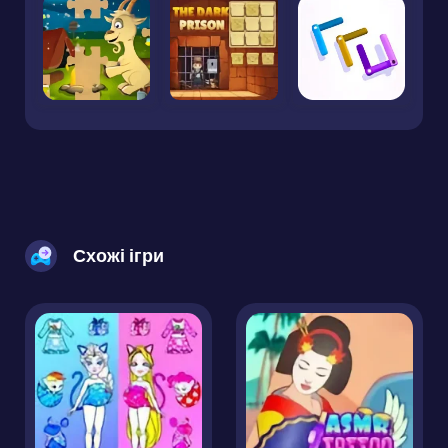
Схожі ігри