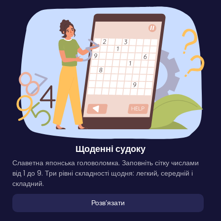
Щоденні судоку
Славетна японська головоломка. Заповніть сітку числами
від 1 до 9. Три рівні складності щодня: легкий, середній і
складний.
Розвʼязати