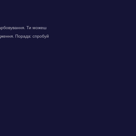
фарбовування. Ти можеш
одження. Порада: спробуй