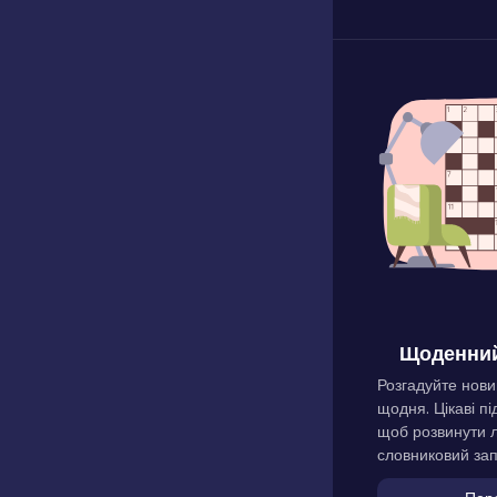
Щоденний
Розгадуйте нови
щодня. Цікаві пі
щоб розвинути л
словниковий зап