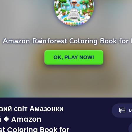
ий світ Амазонки
В
ей ❖ Amazon
st Coloring Book for