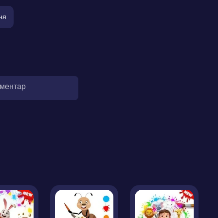
ня
оментар