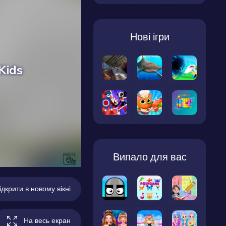
Нові ігри
Випало для вас
ідкрити в новому вікні
На весь екран