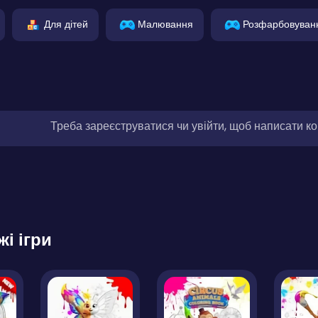
Для дітей
Малювання
Розфарбовуван
Треба зареєструватися чи увійти, щоб написати к
жі ігри