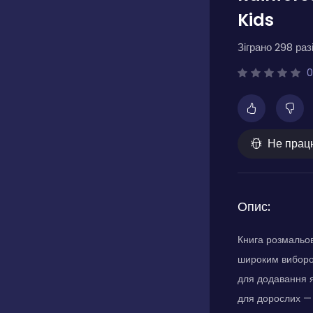
Kids
Зіграно 298 разі
0
Не прац
Опис:
Книга розмальов
широким вибором
для додавання яс
для дорослих —