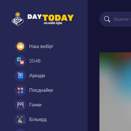
Наш вибір!
2048
Аркади
Поєднайки
Гонки
Більярд