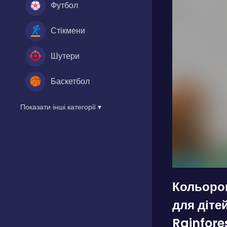
Футбол
Стікмени
Шутери
Баскетбол
Показати інші категорії ▾
Кольоров
для діт
Rainfore