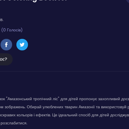
в.
 (0 Голосів)
ює?
ок "Амазонський тропічний ліс" для дітей пропонує захопливий дос
 зображень. Обирай улюблених тварин Амазонії та використовуй р
кравих кольорів і ефектів. Це ідеальний спосіб для дітей досліджув
 розслабитися.