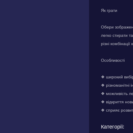
Як грати
Обери зображенн
легко стирати т
різні комбінації
Особливості
❖ широкий вибір
❖ різноманітні 
❖ можливість ле
❖ відкриття нов
❖ сприяє розвит
Категорії: