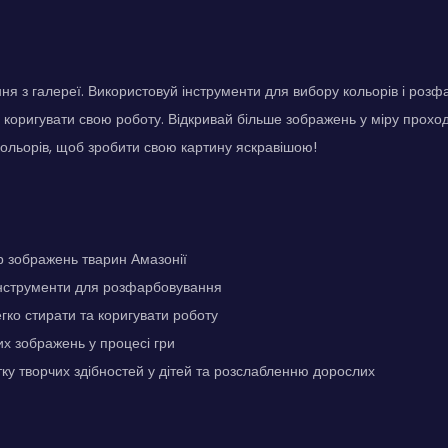
я з галереї. Використовуй інструменти для вибору кольорів і роз
а коригувати свою роботу. Відкривай більше зображень у міру прох
 кольорів, щоб зробити свою картину яскравішою!
 зображень тварин Амазонії
інструменти для розфарбовування
гко стирати та коригувати роботу
их зображень у процесі гри
ку творчих здібностей у дітей та розслабленню дорослих