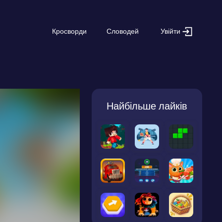
Увійти
Кросворди
Словодей
Найбільше лайків