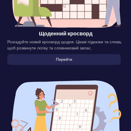
Щоденний кросворд
Розгадуйте новий кросворд щодня. Цікаві підказки та слова,
щоб розвинути логіку та словниковий запас.
Перейти