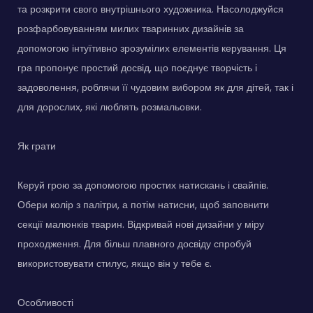
та розкрити свого внутрішнього художника. Насолоджуйся
розфарбовуванням милих тваринних дизайнів за
допомогою інтуїтивно зрозумілих елементів керування. Ця
гра пропонує простий досвід, що поєднує творчість і
задоволення, роблячи її чудовим вибором як для дітей, так і
для дорослих, які люблять розмальовки.
Як грати
Керуй грою за допомогою простих натискань і свайпів.
Обери колір з палітри, а потім натисни, щоб заповнити
секції малюнків тварин. Відкривай нові дизайни у міру
проходження. Для більш плавного досвіду спробуй
використовувати стилус, якщо він у тебе є.
Особливості