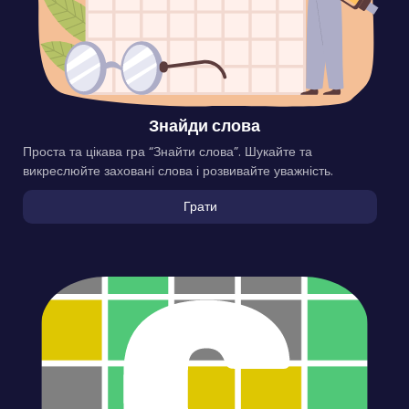
Знайди слова
Проста та цікава гра “Знайти слова”. Шукайте та
викреслюйте заховані слова і розвивайте уважність.
Грати