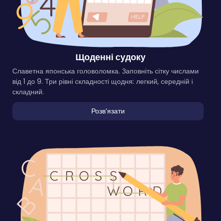
Щоденні судоку
Славетна японська головоломка. Заповніть сітку числами
від 1 до 9. Три рівні складності щодня: легкий, середній і
складний.
Розвʼязати