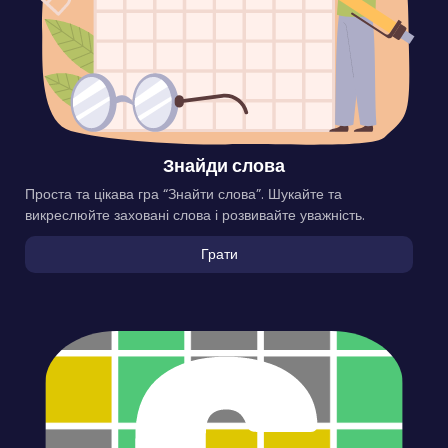
Знайди слова
Проста та цікава гра “Знайти слова”. Шукайте та
викреслюйте заховані слова і розвивайте уважність.
Грати