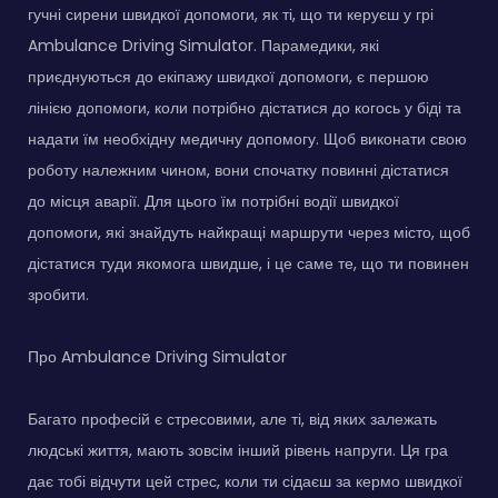
гучні сирени швидкої допомоги, як ті, що ти керуєш у грі
Ambulance Driving Simulator. Парамедики, які
приєднуються до екіпажу швидкої допомоги, є першою
лінією допомоги, коли потрібно дістатися до когось у біді та
надати їм необхідну медичну допомогу. Щоб виконати свою
роботу належним чином, вони спочатку повинні дістатися
до місця аварії. Для цього їм потрібні водії швидкої
допомоги, які знайдуть найкращі маршрути через місто, щоб
дістатися туди якомога швидше, і це саме те, що ти повинен
зробити.
Про Ambulance Driving Simulator
Багато професій є стресовими, але ті, від яких залежать
людські життя, мають зовсім інший рівень напруги. Ця гра
дає тобі відчути цей стрес, коли ти сідаєш за кермо швидкої