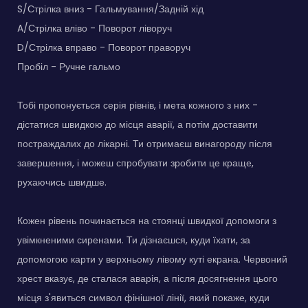
S/Стрілка вниз - Гальмування/Задній хід
A/Стрілка вліво - Поворот ліворуч
D/Стрілка вправо - Поворот праворуч
Пробіл - Ручне гальмо
Тобі пропонується серія рівнів, і мета кожного з них -
дістатися швидкою до місця аварії, а потім доставити
постраждалих до лікарні. Ти отримаєш винагороду після
завершення, і можеш спробувати зробити це краще,
рухаючись швидше.
Кожен рівень починається на стоянці швидкої допомоги з
увімкненими сиренами. Ти дізнаєшся, куди їхати, за
допомогою карти у верхньому лівому куті екрана. Червоний
хрест вказує, де сталася аварія, а після досягнення цього
місця з'явиться символ фінішної лінії, який покаже, куди