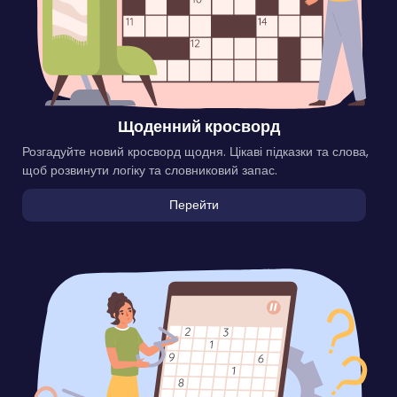
Щоденний кросворд
Розгадуйте новий кросворд щодня. Цікаві підказки та слова,
щоб розвинути логіку та словниковий запас.
Перейти