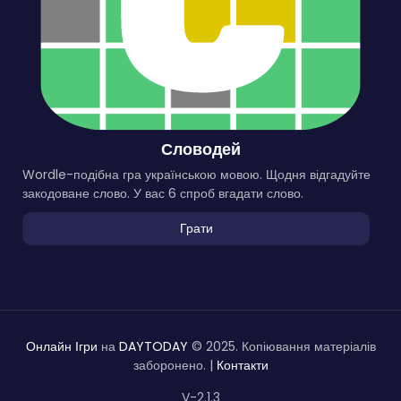
Словодей
Wordle-подібна гра українською мовою. Щодня відгадуйте
закодоване слово. У вас 6 спроб вгадати слово.
Грати
Онлайн Ігри
на
DAYTODAY
© 2025. Копіювання матеріалів
заборонено. |
Контакти
V-2.1.3