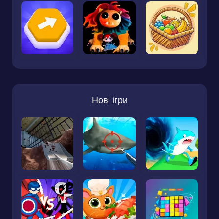
Нові ігри