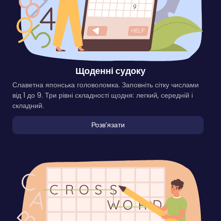
Щоденні судоку
Славетна японська головоломка. Заповніть сітку числами
від 1 до 9. Три рівні складності щодня: легкий, середній і
складний.
Розвʼязати