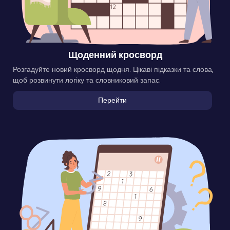
Щоденний кросворд
Розгадуйте новий кросворд щодня. Цікаві підказки та слова,
щоб розвинути логіку та словниковий запас.
Перейти