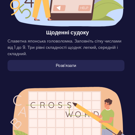
Щоденні судоку
Славетна японська головоломка. Заповніть сітку числами
від 1 до 9. Три рівні складності щодня: легкий, середній і
складний.
Розвʼязати