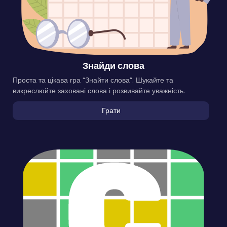
Знайди слова
Проста та цікава гра “Знайти слова”. Шукайте та
викреслюйте заховані слова і розвивайте уважність.
Грати