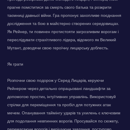
прагне помститися за смерть свого батька та розкрити
таємниці давньої війни. Гра пропонує захопливе поєднання
дослідження та бою в майстерно створених середовищах.
Як Рейнер, ти повинен протистояти загрозливим ворогам і
переслідувати страхітливого лідера, відомого як Великий
Мутант, доводячи свою героїчну лицарську доблесть.
Як грати
Розпочни свою подорож у Серед Лицарів, керуючи
Рейнером через детально опрацьовані ландшафти за
допомогою простих, інтуїтивних управлінь. Використовуй
стрілки для переміщення та пробіл для потужних атак
мечем. Опанування таймінгу ударів та ухилень є ключовим
для подолання невпинних ворогів. Просувайся по сюжету,
перемагаючи ворогів і вирішуючи завдання, поступово