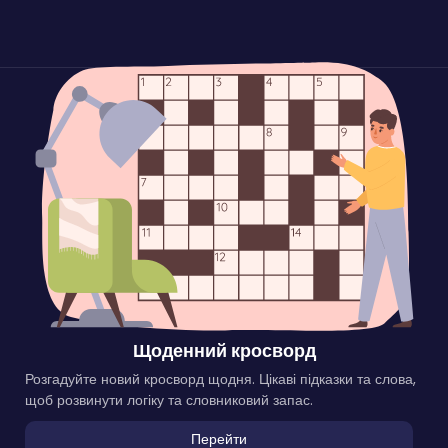
Щоденний кросворд
Розгадуйте новий кросворд щодня. Цікаві підказки та слова,
щоб розвинути логіку та словниковий запас.
Перейти