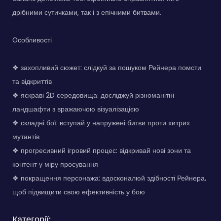
дрібними сутичками, так і з епічними битвами.
Особливості
❖ захопливий сюжет: слідкуй за пошуком Рейнера помсти
та відкриттів
❖ яскраві 2D середовища: досліджуй різноманітні
ландшафти з вражаючою візуалізацією
❖ складні бої: вступай у напружені битви проти хитрих
мутантів
❖ прогресивний ігровий процес: відкривай нові зони та
контент у міру просування
❖ покращення персонажа: вдосконалюй здібності Рейнера,
щоб підвищити свою ефективність у бою
Категорії: