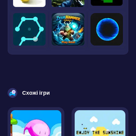
Схожі ігри