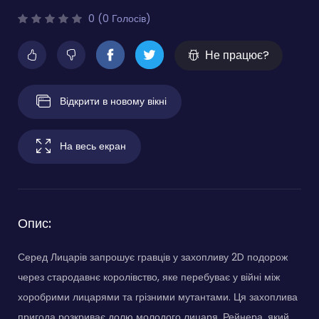
0 (0 Голосів)
Не працює?
Відкрити в новому вікні
На весь екран
Опис:
Серед Лицарів запрошує гравців у захопливу 2D подорож
через стародавнє королівство, яке перебуває у війні між
хоробрими лицарями та грізними мутантами. Ця захоплива
пригода розкриває долю молодого лицаря, Рейнера, який