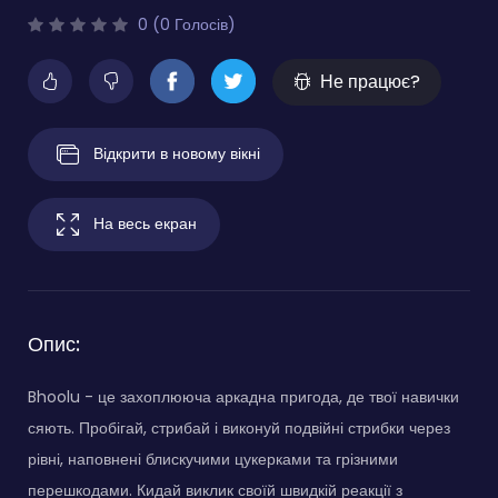
0 (0 Голосів)
Не працює?
Відкрити в новому вікні
На весь екран
Опис:
Bhoolu - це захоплююча аркадна пригода, де твої навички
сяють. Пробігай, стрибай і виконуй подвійні стрибки через
рівні, наповнені блискучими цукерками та грізними
перешкодами. Кидай виклик своїй швидкій реакції з