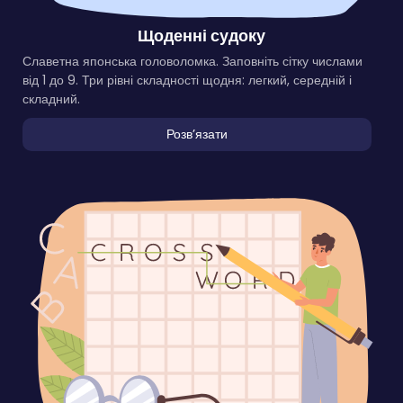
Щоденні судоку
Славетна японська головоломка. Заповніть сітку числами
від 1 до 9. Три рівні складності щодня: легкий, середній і
складний.
Розвʼязати