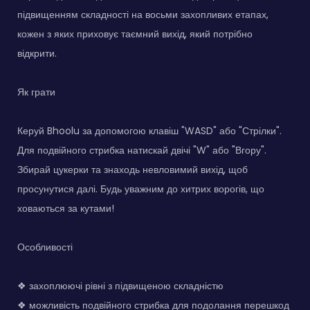
підвищенням складності на восьми захопливих етапах,
кожен з яких приховує таємний вихід, який потрібно
відкрити.
Як грати
Керуй Bhoolu за допомогою клавіш "WASD" або "Стрілки".
Для подвійного стрибка натискай двічі "W" або "Вгору".
Збирай цукерки та знаходь невловимий вихід, щоб
просунутися далі. Будь уважним до хитрих ворогів, що
ховаються за кутами!
Особливості
❖ захоплюючі рівні з підвищеною складністю
❖ можливість подвійного стрибка для подолання перешкод