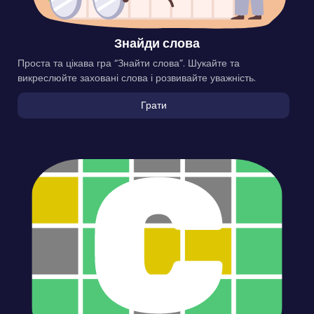
Знайди слова
Проста та цікава гра “Знайти слова”. Шукайте та
викреслюйте заховані слова і розвивайте уважність.
Грати