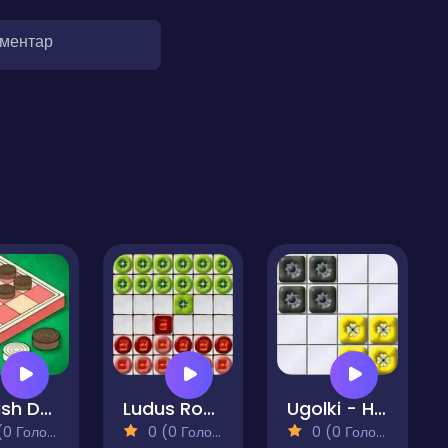
оментар
Turkish Draughts
Ludus Roman Checkers
Ugolki - Halma
 Голосів)
0 (0 Голосів)
0 (0 Голосів)