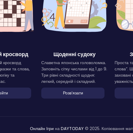
 кросворд
Щоденні судоку
З
й кросворд
Славетна японська головоломка.
Проста та
дказки та слова,
Заповніть сітку числами від 1 до 9.
слова”. 
огіку та
Три рівні складності щодня:
заховані 
ас.
легкий, середній і складний.
уважність
ейти
Розвʼязати
Онлайн Ігри
на
DAYTODAY
© 2025. Копіювання мате