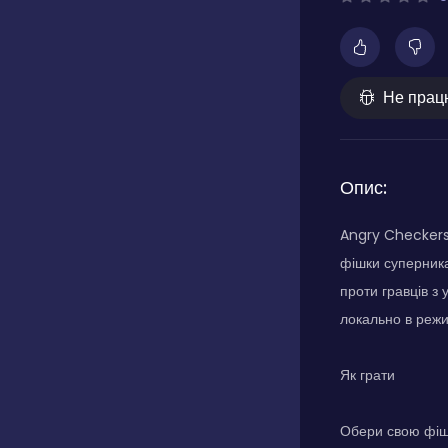
Не прац
Опис:
Angry Checkers 
фішки суперника
проти гравців з 
локально в режи
Як грати
Обери свою фішк