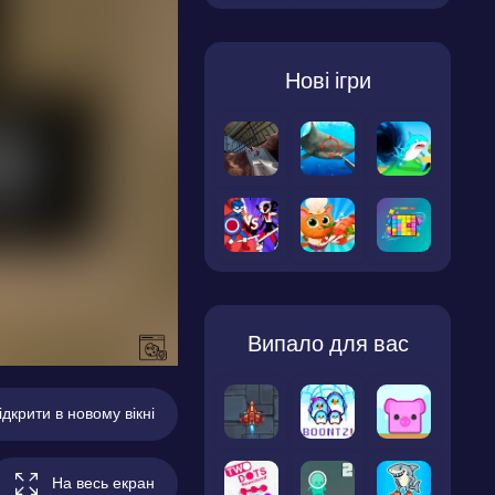
Нові ігри
Випало для вас
ідкрити в новому вікні
На весь екран