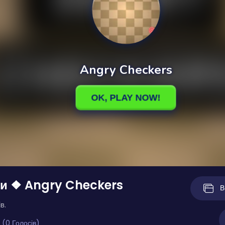
ки ❖ Angry Checkers
В
в.
 (0 Голосів)