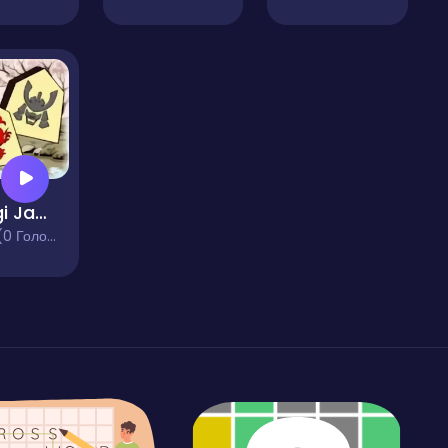
Shogi Japanese Chess
 Голосів)