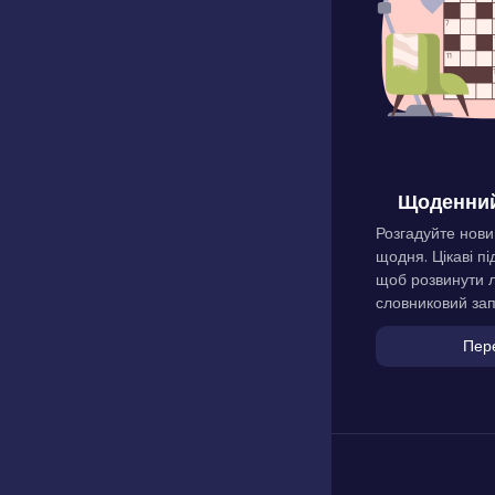
Щоденний
Розгадуйте нови
щодня. Цікаві пі
щоб розвинути л
словниковий зап
Пер