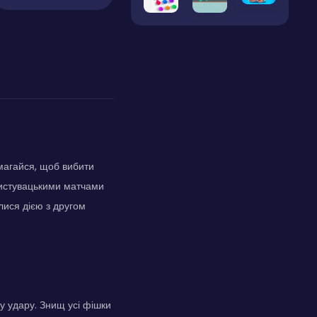
Змагайся, щоб вибити
ористувацькими матчами
ілися дією з другом
у удару. Знищ усі фішки