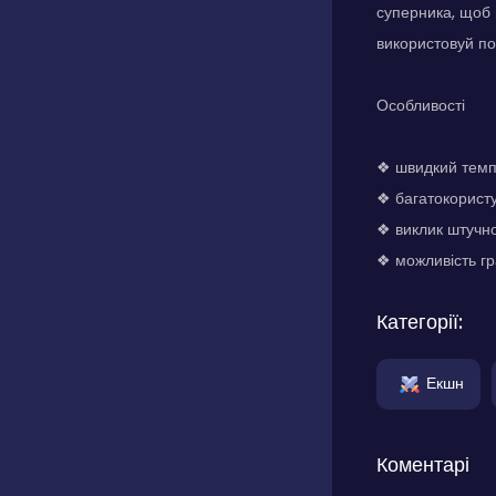
суперника, щоб п
використовуй по
Особливості
❖ швидкий темп 
❖ багатокористув
❖ виклик штучно
❖ можливість гр
Категорії:
Екшн
Коментарі