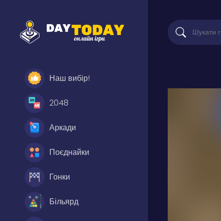
Наш вибір!
2048
Аркади
Поєднайки
Гонки
Більярд