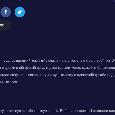
ює?
поєднує швидкий темп дії з класичною стратегією настільної гри. 
 з дошки в цій цікавій грі для двох гравців. Насолоджуйся багаток
усього світу, кинь виклик штучному інтелекту в одиночній грі або под
мі Hot Seat.
у, натиснувши або торкнувшись її. Вибери напрямок і встанови сил