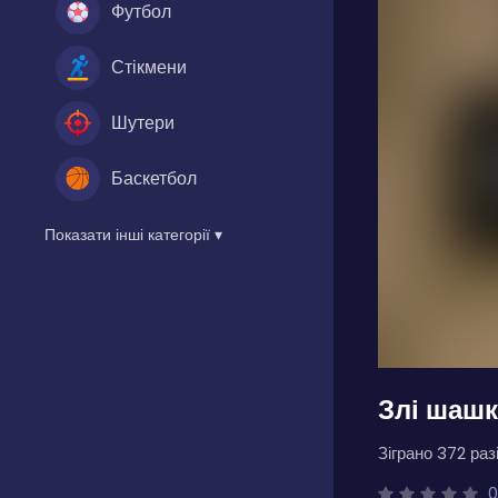
Футбол
Стікмени
Шутери
Баскетбол
Показати інші категорії ▾
Злі шаш
Зіграно 372 разі
0