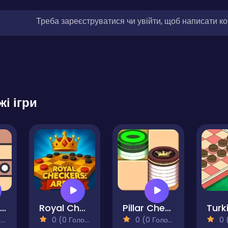
Треба зареєструватися чи увійти, щоб написати к
жі ігри
International Draughts
Royal Checkers Arena
Pillar Checkers Duel
)
0 (0 Голосів)
0 (0 Голосів)
0 (0