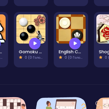
c Chess Duel
Gomoku Five Stones in a Row
English Checkers
)
0 (0 Голосів)
0 (0 Голосів)
0 (0