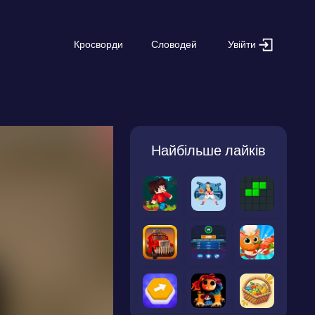
Увійти
Кросворди
Словодей
Найбільше лайків