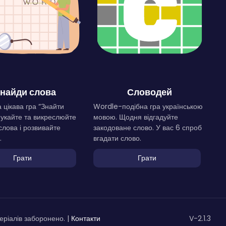
найди слова
Словодей
 цікава гра “Знайти
Wordle-подібна гра українською
Шукайте та викреслюйте
мовою. Щодня відгадуйте
слова і розвивайте
закодоване слово. У вас 6 спроб
.
вгадати слово.
Грати
Грати
ріалів заборонено. |
Контакти
V-2.1.3