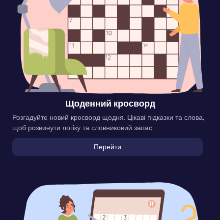
Щоденний кросворд
Розгадуйте новий кросворд щодня. Цікаві підказки та слова,
щоб розвинути логіку та словниковий запас.
Перейти