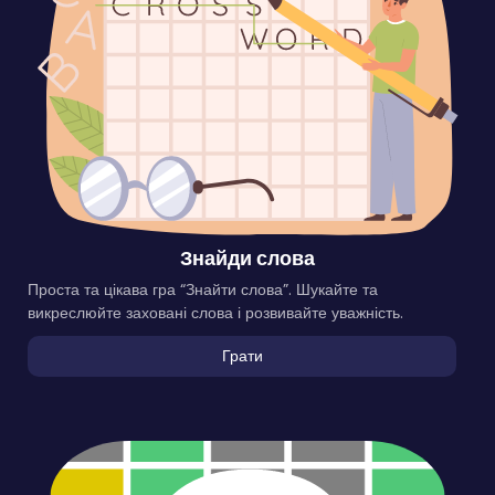
Знайди слова
Проста та цікава гра “Знайти слова”. Шукайте та
викреслюйте заховані слова і розвивайте уважність.
Грати