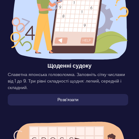
Щоденні судоку
Славетна японська головоломка. Заповніть сітку числами
від 1 до 9. Три рівні складності щодня: легкий, середній і
складний.
Розвʼязати