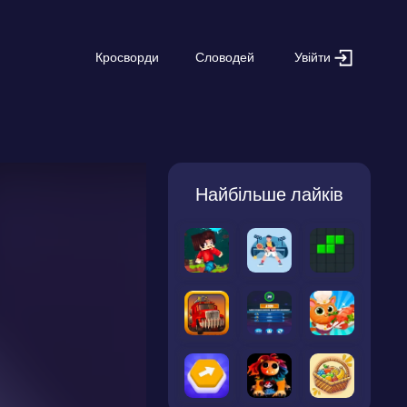
Увійти
Кросворди
Словодей
Найбільше лайків