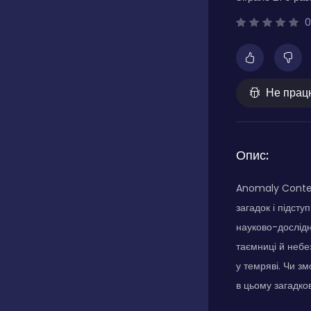
0
Не прац
Опис:
Anomaly Conten
загадок і підст
науково-дослідн
таємниці й небе
у темряві. Чи зм
в цьому загадко