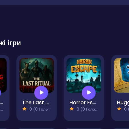
жі ігри
he Beginning
The Last Ritual
Horror Escape
)
0 (0 Голосів)
0 (0 Голосів)
0 (0