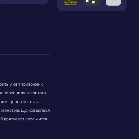
ить у світ тривожних
ня персоналу закритого
приміщення містять
х монстрів, що ховаються
об врятувати своє життя