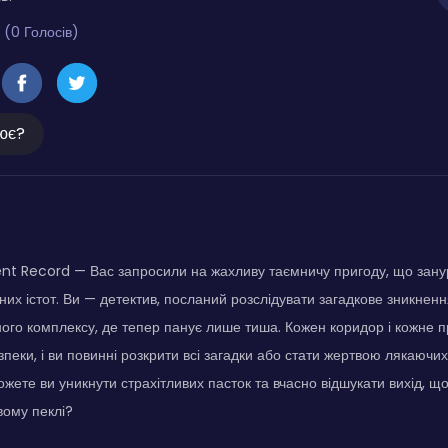
 (0 Голосів)
ює?
t Record — Вас запросили на жахливу таємничу пригоду, що занур
упних істот. Ви — детектив, посланий розслідувати загадкове зникнен
ого комплексу, де тепер панує лише тиша. Кожен коридор і кожне 
зпеки, і ви повинні розкрити всі загадки або стати жертвою лякаючи
ожете ви уникнути страхітливих пасток та вчасно відшукати вихід, щ
вому пеклі?