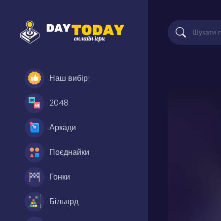
Наш вибір!
2048
Аркади
Поєднайки
Гонки
Більярд