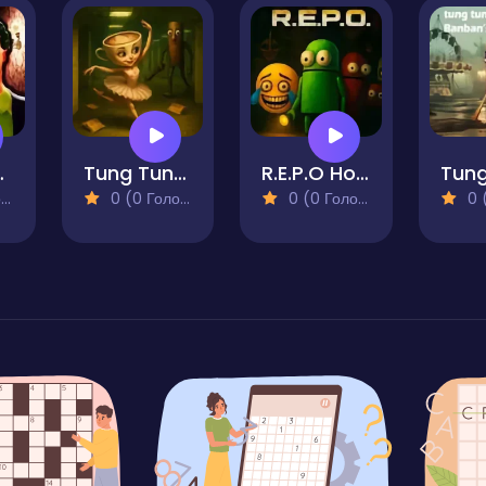
own Evil
Tung Tung Sahur at Backrooms
R.E.P.O Horror Escape
)
0 (0 Голосів)
0 (0 Голосів)
0 (0