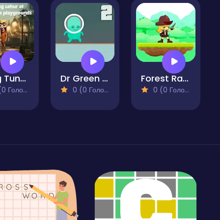
Tung Tung Sahur at Banban Playgrounds
Dr Green Alien 2
Forest Ranger Adventure
 Голосів)
0 (0 Голосів)
0 (0 Голосів)