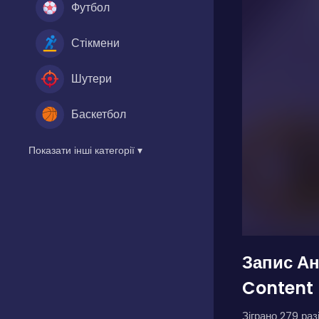
Футбол
Стікмени
Шутери
Баскетбол
Показати інші категорії ▾
Запис А
Content
Зіграно 279 разі