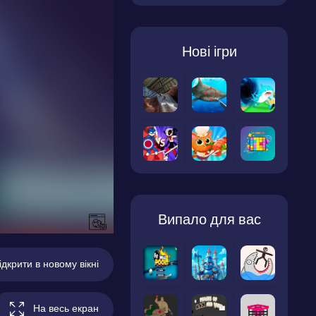
Нові ігри
Випало для вас
ідкрити в новому вікні
На весь екран