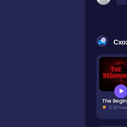
Схо
T
0 (0 Голосів