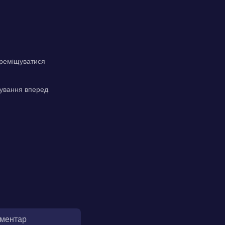
ереміщуватися
ування вперед.
оментар