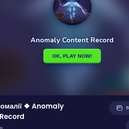
номалії ❖ Anomaly
В
 Record
в.