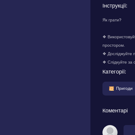
Інструкції:
Як грати?
❖ Використовуйт
простором.
❖ Досліджуйте п
❖ Слідкуйте за 
Категорії:
Пригоди
Коментарі