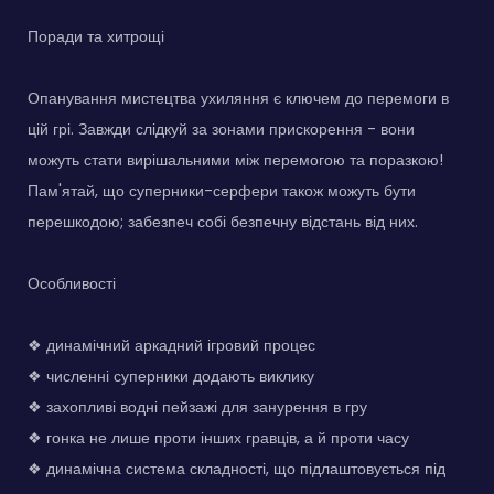
Поради та хитрощі
Опанування мистецтва ухиляння є ключем до перемоги в
цій грі. Завжди слідкуй за зонами прискорення - вони
можуть стати вирішальними між перемогою та поразкою!
Пам'ятай, що суперники-серфери також можуть бути
перешкодою; забезпеч собі безпечну відстань від них.
Особливості
❖ динамічний аркадний ігровий процес
❖ численні суперники додають виклику
❖ захопливі водні пейзажі для занурення в гру
❖ гонка не лише проти інших гравців, а й проти часу
❖ динамічна система складності, що підлаштовується під