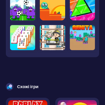
Схожі ігри