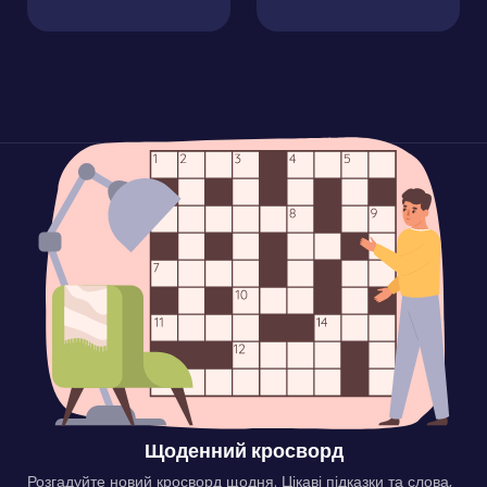
Щоденний кросворд
Розгадуйте новий кросворд щодня. Цікаві підказки та слова,