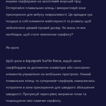
іншими серферами на захопливій морській гірці.
Остерігайся плавальних кілець і використовуй зони
прискорення для вибуху невразливості. Ця аркадна гра
поєднує в собі елементи майстерності та розваги, щоб
забезпечити цікавий ігровий досвід. Чи маєш ти все
необхідне, щоб стати чемпіоном серфінгу?
Як грати
Щоб грати в Aquapark Surfer Race, керуй своїм
серфбордом за допомогою клавіатури або сенсорних
елементів управління на мобільних пристроях. Уникай
плавальних кілець та суперників-серферів, намагаючись
потрапити в зони прискорення для швидкого збільшення
швидкості. Прогресуй через рівні, виграючи гонки та
покращуючи свої навички серфінгу.