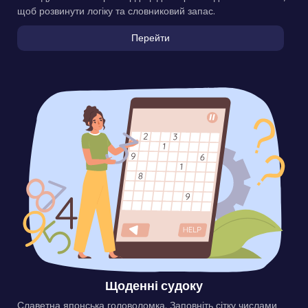
щоб розвинути логіку та словниковий запас.
Перейти
Щоденні судоку
Славетна японська головоломка. Заповніть сітку числами