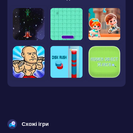
Схожі ігри