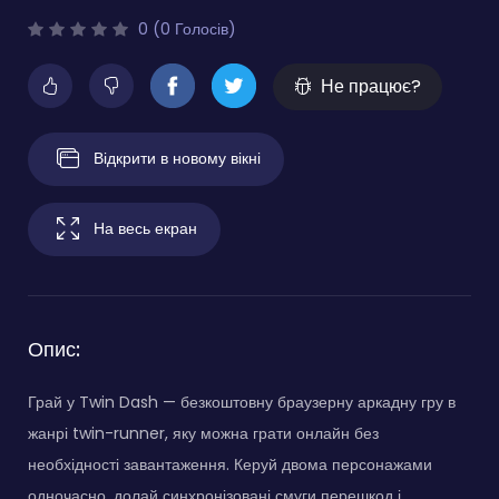
0 (0 Голосів)
Не працює?
Відкрити в новому вікні
На весь екран
Опис:
Грай у Twin Dash — безкоштовну браузерну аркадну гру в
жанрі twin-runner, яку можна грати онлайн без
необхідності завантаження. Керуй двома персонажами
одночасно, долай синхронізовані смуги перешкод і