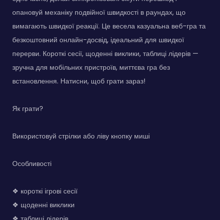
опановуй механіку подвійної швидкості в раундах, що
вимагають швидкої реакції. Це весела казуальна веб-гра та
безкоштовний онлайн-досвід, ідеальний для швидкої
перерви. Короткі сесії, щоденні виклики, таблиці лідерів —
зручна для мобільних пристроїв, миттєва гра без
встановлення. Натисни, щоб грати зараз!
Як грати?
Використовуй стрілки або ліву кнопку миші
Особливості
❖ короткі ігрові сесії
❖ щоденні виклики
❖ таблиці лідерів