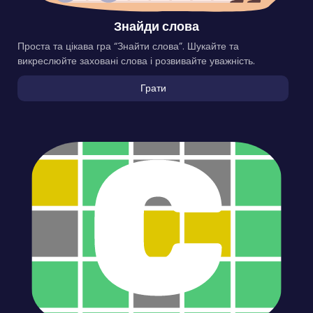
Знайди слова
Проста та цікава гра “Знайти слова”. Шукайте та
викреслюйте заховані слова і розвивайте уважність.
Грати