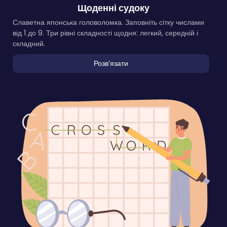
Щоденні судоку
Славетна японська головоломка. Заповніть сітку числами
від 1 до 9. Три рівні складності щодня: легкий, середній і
складний.
Розвʼязати