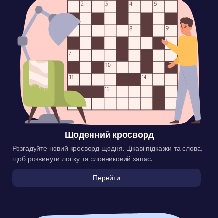
Щоденний кросворд
Розгадуйте новий кросворд щодня. Цікаві підказки та слова,
щоб розвинути логіку та словниковий запас.
Перейти