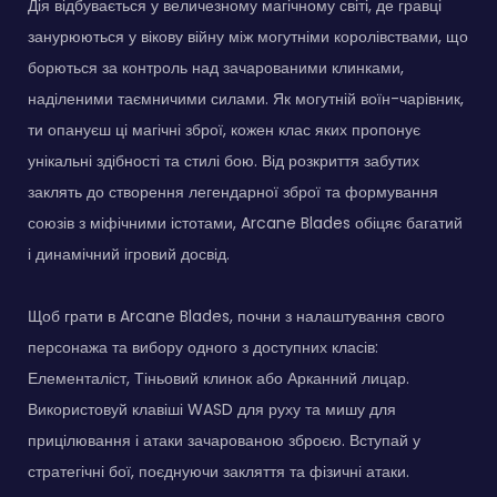
Дія відбувається у величезному магічному світі, де гравці
занурюються у вікову війну між могутніми королівствами, що
борються за контроль над зачарованими клинками,
наділеними таємничими силами. Як могутній воїн-чарівник,
ти опануєш ці магічні зброї, кожен клас яких пропонує
унікальні здібності та стилі бою. Від розкриття забутих
заклять до створення легендарної зброї та формування
союзів з міфічними істотами, Arcane Blades обіцяє багатий
і динамічний ігровий досвід.
Щоб грати в Arcane Blades, почни з налаштування свого
персонажа та вибору одного з доступних класів:
Елементаліст, Тіньовий клинок або Арканний лицар.
Використовуй клавіші WASD для руху та мишу для
прицілювання і атаки зачарованою зброєю. Вступай у
стратегічні бої, поєднуючи закляття та фізичні атаки.