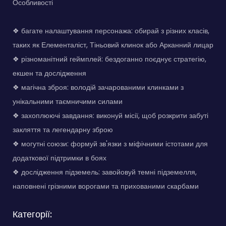
Особливості
❖ багате налаштування персонажа: обирай з різних класів,
таких як Елементаліст, Тіньовий клинок або Арканний лицар
❖ різноманітний геймплей: бездоганно поєднує стратегію,
екшен та дослідження
❖ магічна зброя: володій зачарованими клинками з
унікальними таємничими силами
❖ захоплюючі завдання: виконуй місії, щоб розкрити забуті
закляття та легендарну зброю
❖ могутні союзи: формуй зв'язки з міфічними істотами для
додаткової підтримки в боях
❖ дослідження підземель: завойовуй темні підземелля,
наповнені грізними ворогами та прихованими скарбами
Категорії: