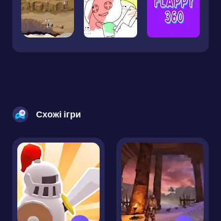
Схожі ігри