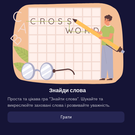
Знайди слова
Проста та цікава гра “Знайти слова”. Шукайте та
викреслюйте заховані слова і розвивайте уважність.
Грати