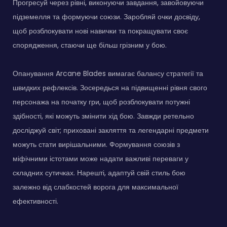
Прогресуй через рівні, виконуючи завдання, завойовуючи
підземелля та формуючи союзи. Заробляй очки досвіду,
щоб розблокувати нові навички та покращувати своє
спорядження, стаючи ще більш грізним у бою.
Опанування Arcane Blades вимагає балансу стратегії та
швидких рефлексів. Зосередься на підвищенні рівня свого
персонажа на початку гри, щоб розблокувати потужні
здібності, які можуть змінити хід бою. Завжди ретельно
досліджуй світ; приховані закляття та легендарні предмети
можуть стати вирішальними. Формування союзів з
міфічними істотами може надати важливі переваги у
складних сутичках. Нарешті, адаптуй свій стиль бою
залежно від слабкостей ворога для максимальної
ефективності.