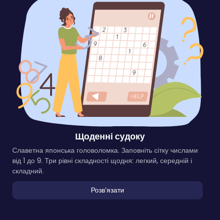
Щоденні судоку
Славетна японська головоломка. Заповніть сітку числами
від 1 до 9. Три рівні складності щодня: легкий, середній і
складний.
Розвʼязати