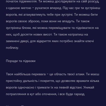
початок підземелля. Ти можеш досліджувати на свій розсуд,
з єдиною метою - рухатися вперед. Під час гри ти зустрінеш
ворогів, які атакуватимуть тебе при зустрічі. Ти можеш бити
ворогів своєю зброєю, поки вони не впадуть. Ти також
зустрінеш блоки, які можна переміщувати та підніматися на
них, щоб досягти нових висот. Ти також натрапиш на
замкнені двері, для відкриття яких потрібно знайти ключі
поблизу.
Поради та підказки
Твоя найбільша перевага - це область твоєї атаки. Ти маєш
пристойну дальність і покриття, що дозволяє вражати кілька
ворогів одночасно і тримати їх на певній відстані. Уникай
потрапляння в кут або оточення, і все буде гаразд.