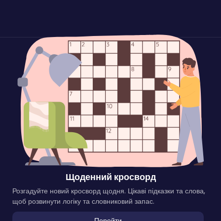
Щоденний кросворд
Розгадуйте новий кросворд щодня. Цікаві підказки та слова,
щоб розвинути логіку та словниковий запас.
Перейти