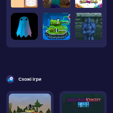
Схожі ігри