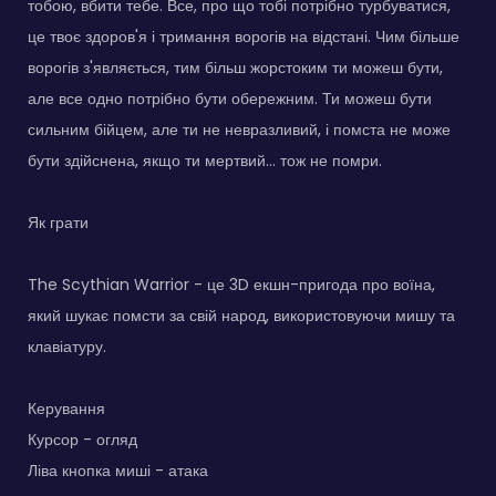
тобою, вбити тебе. Все, про що тобі потрібно турбуватися,
це твоє здоров'я і тримання ворогів на відстані. Чим більше
ворогів з'являється, тим більш жорстоким ти можеш бути,
але все одно потрібно бути обережним. Ти можеш бути
сильним бійцем, але ти не невразливий, і помста не може
бути здійснена, якщо ти мертвий... тож не помри.
Як грати
The Scythian Warrior - це 3D екшн-пригода про воїна,
який шукає помсти за свій народ, використовуючи мишу та
клавіатуру.
Керування
Курсор - огляд
Ліва кнопка миші - атака