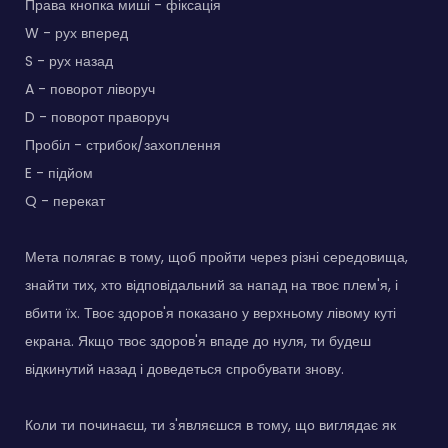
Права кнопка миші - фіксація
W - рух вперед
S - рух назад
A - поворот ліворуч
D - поворот праворуч
Пробіл - стрибок/захоплення
E - підйом
Q - перекат
Мета полягає в тому, щоб пройти через різні середовища,
знайти тих, хто відповідальний за напад на твоє плем'я, і
вбити їх. Твоє здоров'я показано у верхньому лівому куті
екрана. Якщо твоє здоров'я впаде до нуля, ти будеш
відкинутий назад і доведеться спробувати знову.
Коли ти починаєш, ти з'являєшся в тому, що виглядає як