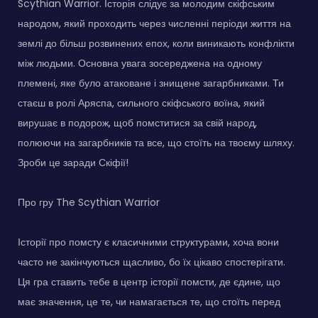
Scythian Warrior. Історія слідує за молодим скіфським
народом, який проходить через численні періоди життя на
землі до більш розвинених епох, коли виникають конфлікти
між людьми. Основна увага зосереджена на одному
племені, яке було атаковане і знищене загарбниками. Ти
стаєш в ролі Аряспа, сильного скіфського воїна, який
вирушає в подорож, щоб помститися за свій народ,
полюючи на загарбників та все, що стоїть на твоєму шляху.
Зроби це заради Скіфії!
Про гру The Scythian Warrior
Історії про помсту є класичними структурами, хоча вони
часто не закінчуються щасливо, бо їх цікаво спостерігати.
Ця гра ставить тебе в центр історії помсти, де єдине, що
має значення, це те, чи намагається те, що стоїть перед