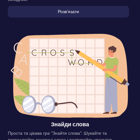
Розвʼязати
Знайди слова
Проста та цікава гра “Знайти слова”. Шукайте та
викреслюйте заховані слова і розвивайте уважність.