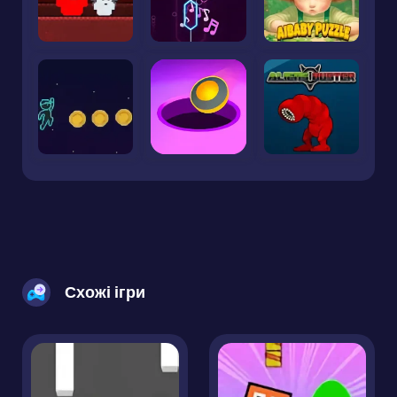
Схожі ігри