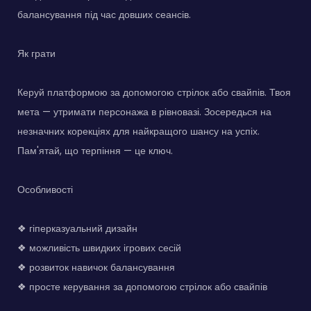
балансування під час довших сеансів.
Як грати
Керуй платформою за допомогою стрілок або свайпів. Твоя
мета — утримати персонажа в рівновазі. Зосередься на
незначних корекціях для найкращого шансу на успіх.
Пам'ятай, що терпіння — це ключ.
Особливості
❖ гіперказуальний дизайн
❖ можливість швидких ігрових сесій
❖ розвиток навичок балансування
❖ просте керування за допомогою стрілок або свайпів