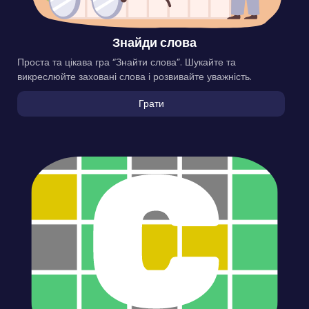
Знайди слова
Проста та цікава гра “Знайти слова”. Шукайте та
викреслюйте заховані слова і розвивайте уважність.
Грати