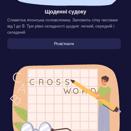
Щоденні судоку
Славетна японська головоломка. Заповніть сітку числами
від 1 до 9. Три рівні складності щодня: легкий, середній і
складний.
Розвʼязати