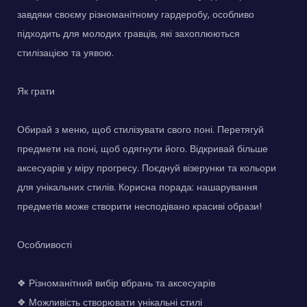
завдяки своєму різноманітному гардеробу, особливо
підходить для молодих гравців, які захоплюються
стилізацією та уявою.
Як грати
Обирай з меню, щоб стилізувати свого поні. Перетягуй
предмети на поні, щоб одягнути його. Відкривай більше
аксесуарів у міру прогресу. Поєднуй візерунки та кольори
для унікальних стилів. Корисна порада: нашарування
предметів може створити несподівано красиві образи!
Особливості
❖ Різноманітний вибір вбрань та аксесуарів
❖ Можливість створювати унікальні стилі