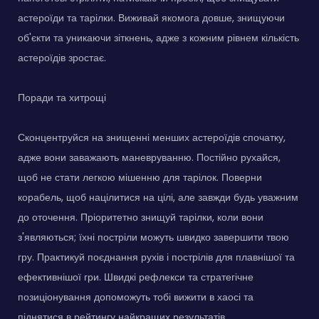
астероїди та тарілки. Виживай якомога довше, знищуючи
об'єкти та уникаючи зіткнень, адже з кожним рівнем кількість
астероїдів зростає.
Поради та хитрощі
Сконцентруйся на знищенні менших астероїдів спочатку,
адже вони заважають маневруванню. Постійно рухайся,
щоб не стати легкою мішенню для тарілок. Поверни
корабель, щоб націлитися на цілі, але завжди будь уважним
до оточення. Пріоритетно знищуй тарілки, коли вони
з'являються; їхні постріли можуть швидко завершити твою
гру. Практикуй поєднання рухів і пострілів для плавнішої та
ефективнішої гри. Швидкі рефлекси та стратегічне
позиціонування допоможуть тобі вижити в хаосі та
піднятися в рейтингу найкращих результатів.