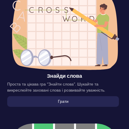
Знайди слова
Проста та цікава гра “Знайти слова”. Шукайте та
викреслюйте заховані слова і розвивайте уважність.
Грати