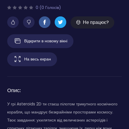
0 (0 Голосів)
Не працює?
Відкрити в новому вікні
На весь екран
Опис:
У грі Asteroids 2D ти стаєш пілотом трикутного космічного
корабля, що мандрує безкрайніми просторами космосу.
Твоє завдання: ухилятися від величезних астероїдів і
спритних літаючих тарілок, знищуючи їх, перш ніж вони