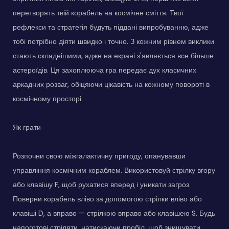
перетворять твій корабель на космічне сміття. Твої
рефлекси та стратегія будуть піддані випробуванню, адже
тобі потрібно діяти швидко і точно. З кожним рівнем виклики
стають складнішими, адже на екрані з'являється все більше
астероїдів. Ця захоплююча гра передає дух класичних
аркадних розваг, обіцяючи цікавість на кожному повороті в
космічному просторі.
Як грати
Розпочни свою міжгалактичну пригоду, опанувавши
управління космічним кораблем. Використовуй стрілку вгору
або клавішу F, щоб рухатися вперед і уникати загроз.
Поверни корабель вліво за допомогою стрілки вліво або
клавіші D, а вправо — стрілкою вправо або клавішею S. Будь
напоготові стріляти, натискаючи пробіл, щоб знищувати