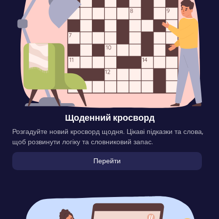
Щоденний кросворд
Розгадуйте новий кросворд щодня. Цікаві підказки та слова,
щоб розвинути логіку та словниковий запас.
Перейти