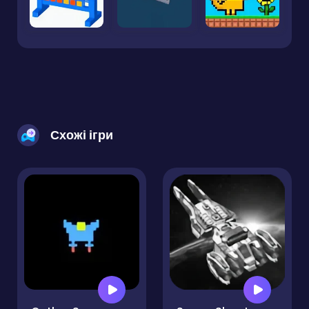
Схожі ігри