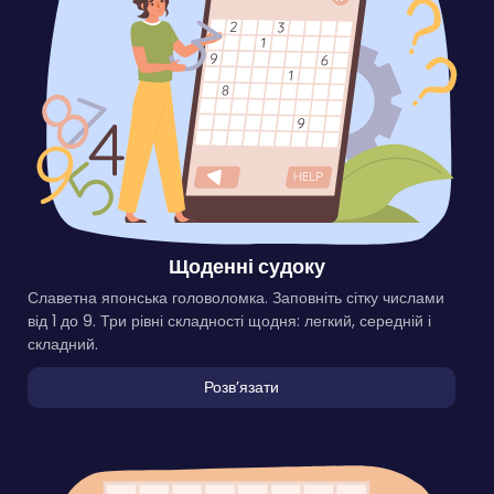
Щоденні судоку
Славетна японська головоломка. Заповніть сітку числами
від 1 до 9. Три рівні складності щодня: легкий, середній і
складний.
Розвʼязати