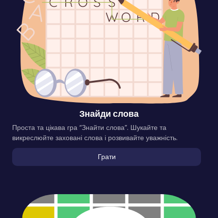
Знайди слова
Проста та цікава гра “Знайти слова”. Шукайте та
викреслюйте заховані слова і розвивайте уважність.
Грати