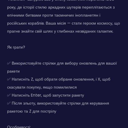
року, де історії стилю аркадних шутерів переплітаються з
епічними битвами проти таємничих інопланетян і
російських кораблів. Ваша місія — стати героєм космосу, що
прагне знайти свій шлях у глибинах незвіданих галактик.
Як грати?
✅ Використовуйте стрілки для вибору оновлень для вашої
ракети
✅ Натисніть Z, щоб обрати обране оновлення, і X, щоб
скасувати покупку, якщо помилилися
✅ Натисніть Enter, щоб запустити ракету
✅ Після зльоту, використовуйте стрілки для керування
ракетою та Z для пострілу
Особливості: