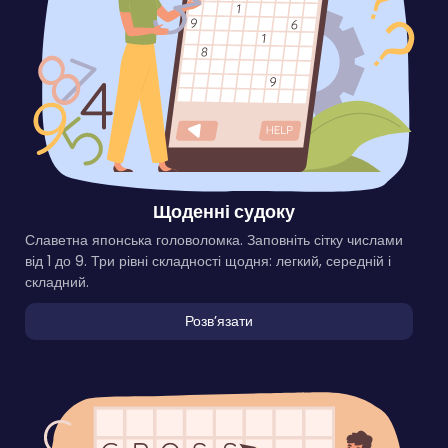
Щоденні судоку
Славетна японська головоломка. Заповніть сітку числами
від 1 до 9. Три рівні складності щодня: легкий, середній і
складний.
Розвʼязати