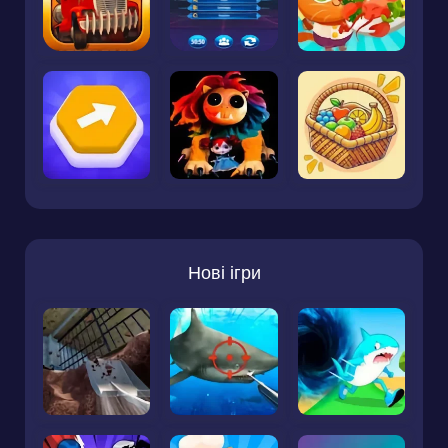
Нові ігри