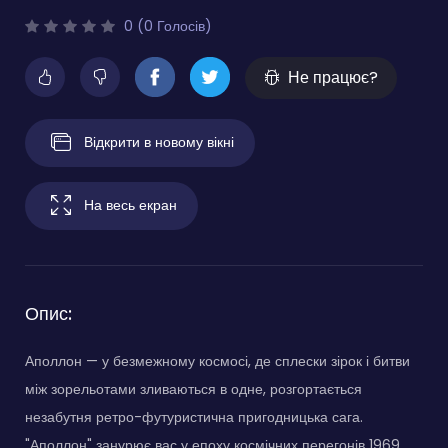
0 (0 Голосів)
Не працює?
Відкрити в новому вікні
На весь екран
Опис:
Аполлон — у безмежному космосі, де сплески зірок і битви
між зорельотами зливаються в одне, розгортається
незабутня ретро-футуристична пригодницька сага.
"Аполлон" занурює вас у епоху космічних перегонів 1969