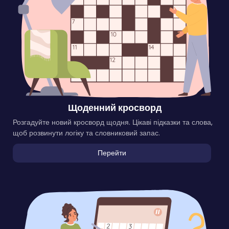
Щоденний кросворд
Розгадуйте новий кросворд щодня. Цікаві підказки та слова,
щоб розвинути логіку та словниковий запас.
Перейти