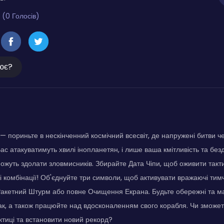
 (0 Голосів)
ює?
пориньте в нескінченний космічний всесвіт, де напружені битви ч
Вас атакуватимуть хвилі інопланетян, і лише ваша кмітливість та бе
жуть здолати зловмисників. Збирайте Дата Чіпи, щоб оживити такт
і комбінації! Об'єднуйте три символи, щоб активувати вражаючі тимч
Ракетний Штурм або повне Очищення Екрана. Будьте обережні та м
ак, а також працюйте над вдосконаленням свого корабля. Чи зможете
ктиці та встановити новий рекорд?