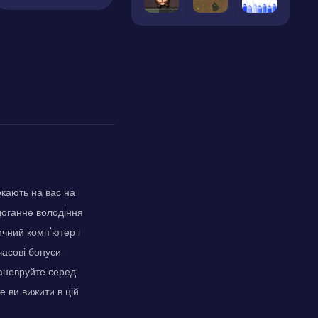
екають на вас на
здоганне володіння
ичний комп'ютер і
асові бонуси:
аневруйте серед
 ви вижити в цій