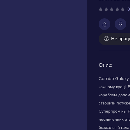
0
Не прац
Опис:
Combo Galaxy — 
кожному кроці. 
кораблем допомо
створити потужн
Суперпромінь, 
нескінченних ат
безжальній гала