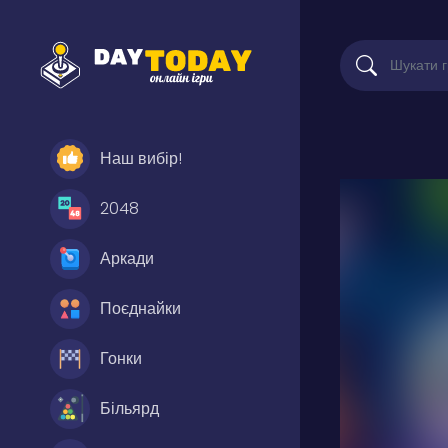
Наш вибір!
2048
Аркади
Поєднайки
Гонки
Більярд