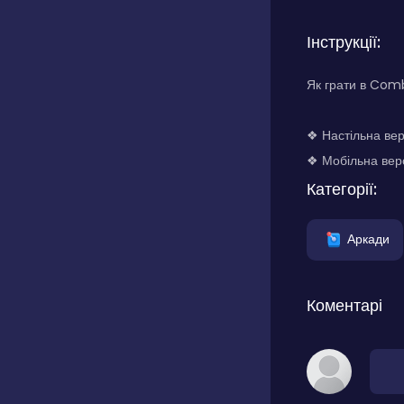
Інструкції:
Як грати в Com
❖ Настільна верс
❖ Мобільна верс
Категорії:
Аркади
Коментарі