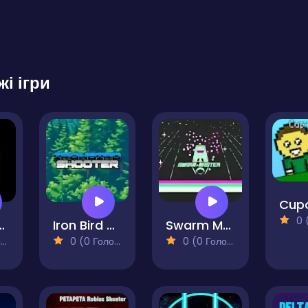
жі ігри
0 (0
liens 1977
Iron Bird Shooter
Swarm Master
)
0 (0 Голосів)
0 (0 Голосів)