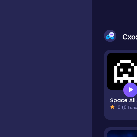
Схо
Space A
0 (0 Голосів