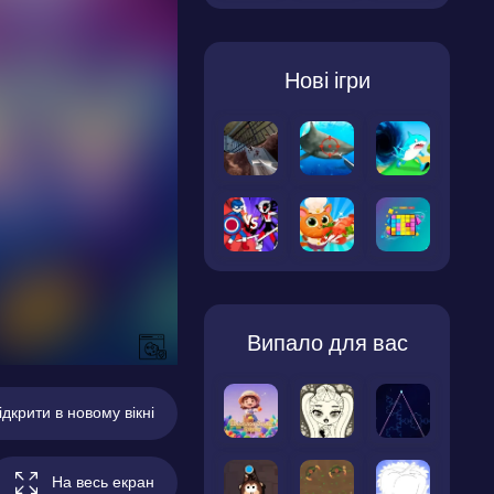
Нові ігри
Випало для вас
ідкрити в новому вікні
На весь екран