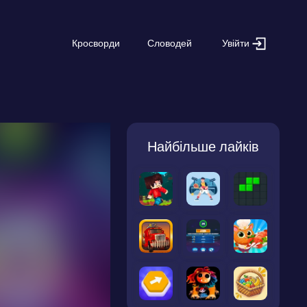
Увійти
Кросворди
Словодей
Найбільше лайків