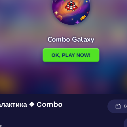
алактика ❖ Combo
В
в.