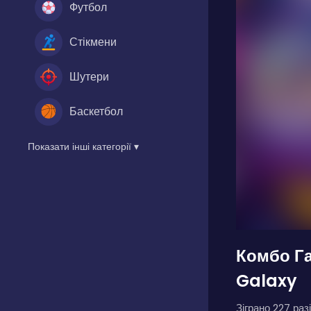
Футбол
Стікмени
Шутери
Баскетбол
Показати інші категорії ▾
Комбо Г
Galaxy
Зіграно 227 разі