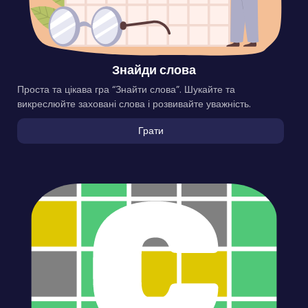
Знайди слова
Проста та цікава гра “Знайти слова”. Шукайте та
викреслюйте заховані слова і розвивайте уважність.
Грати