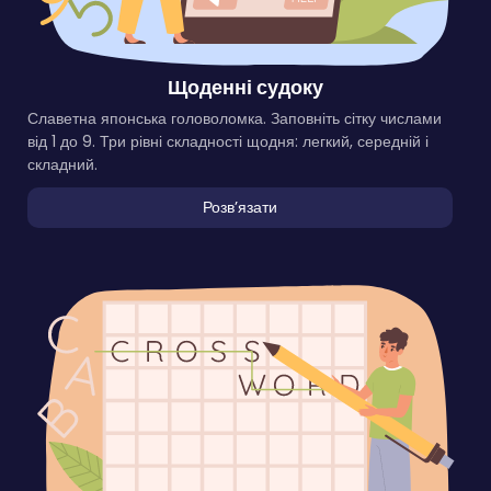
Щоденні судоку
Славетна японська головоломка. Заповніть сітку числами
від 1 до 9. Три рівні складності щодня: легкий, середній і
складний.
Розвʼязати