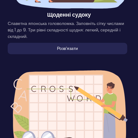
Щоденні судоку
Славетна японська головоломка. Заповніть сітку числами
від 1 до 9. Три рівні складності щодня: легкий, середній і
складний.
Розвʼязати