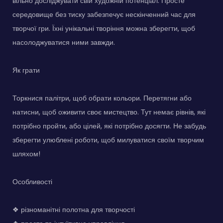
вільно досліджувати свій художній потенціал. Просте
середовище без тиску забезпечує нескінченний час для
творчої гри. Їхні унікальні творіння можна зберегти, щоб
насолоджуватися ними завжди.
Як грати
Торкнися палітри, щоб обрати кольори. Перетягни або
натисни, щоб оживити своє мистецтво. Тут немає рівнів, які
потрібно пройти, або цілей, які потрібно досягти. Не забудь
зберегти улюблені роботи, щоб милуватися своїм творчим
шляхом!
Особливості
❖ різноманітні полотна для творчості