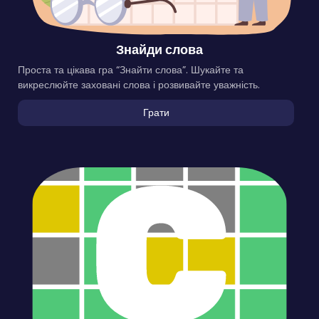
Знайди слова
Проста та цікава гра “Знайти слова”. Шукайте та
викреслюйте заховані слова і розвивайте уважність.
Грати