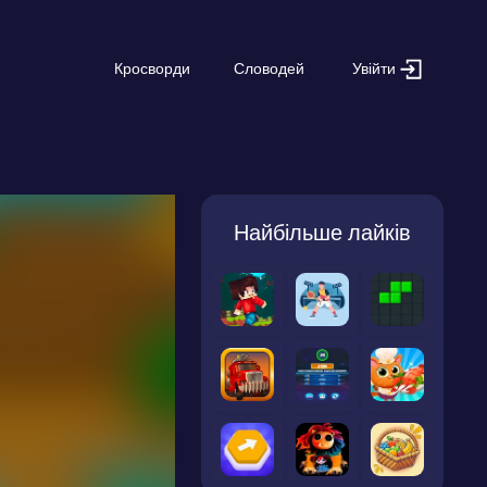
Увійти
Кросворди
Словодей
Найбільше лайків