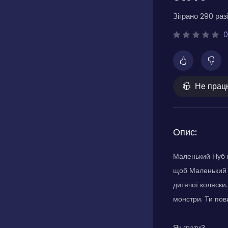
Зіграно 290 разі
0
Не прац
Опис:
Маленький Нуб п
щоб Маленький Н
дитячої коляски.
монстри. Ти пов
Як грати?