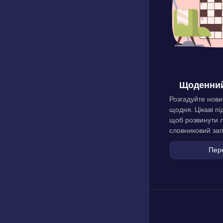
Щоденний
Розгадуйте нови
щодня. Цікаві пі
щоб розвинути л
словниковий зап
Пер