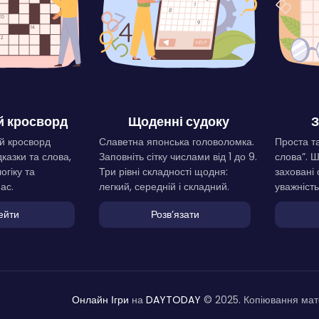
 кросворд
Щоденні судоку
З
й кросворд
Славетна японська головоломка.
Проста та
дказки та слова,
Заповніть сітку числами від 1 до 9.
слова”. 
огіку та
Три рівні складності щодня:
заховані 
ас.
легкий, середній і складний.
уважність
ейти
Розвʼязати
Онлайн Ігри
на
DAYTODAY
© 2025. Копіювання мате