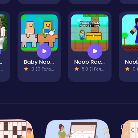
 Hunt Skibidi Toilet
Baby Noob vs Baby Obby Horse
Noob Race Against Time
)
0 (0 Голосів)
5.0 (1 Голосів)
0 (0