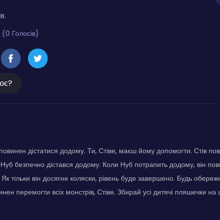
в.
 (0 Голосів)
ює?
овинен дістатися додому. Ти, Стіве, маєш йому допомогти. Стів пов
уб безпечно дістався додому. Коли Нуб потрапить додому, він пов
 Як тільки він досягне коляски, рівень буде завершено. Будь обережни
инен перемогти всіх монстрів, Стіве. Збирай усі дитячі пляшечки на 