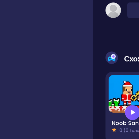
Схо
N
0 (0 Голосів