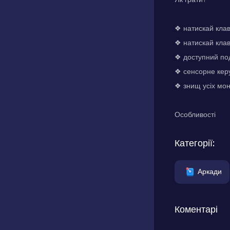
❖ натискай клав
❖ натискай кла
❖ доступний по
❖ сенсорне кер
❖ знищ усіх мон
Особливості
Категорії:
Аркади
Коментарі