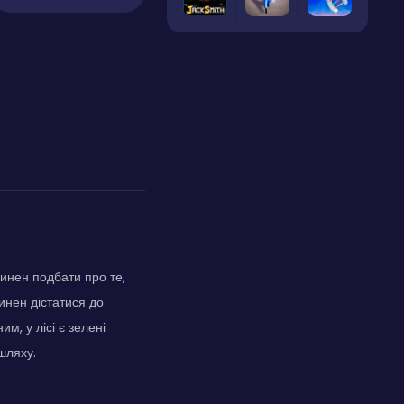
инен подбати про те,
инен дістатися до
м, у лісі є зелені
шляху.