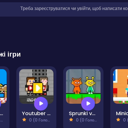
Треба зареєструватися чи увійти, щоб написати к
жі ігри
oob Santa Christmas
Youtuber Mcraft 2Player
Sprunki vs MCCraft
)
0 (0 Голосів)
0 (0 Голосів)
0 (0