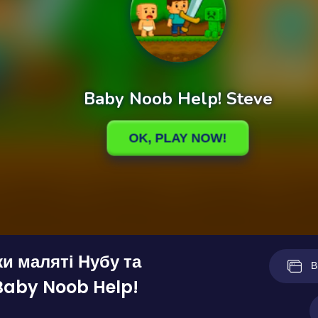
 маляті Нубу та
В
Baby Noob Help!