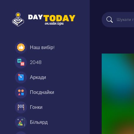
Наш вибір!
2048
Аркади
Поєднайки
Гонки
Більярд