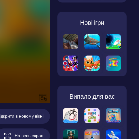
Нові ігри
Випало для вас
ідкрити в новому вікні
На весь екран