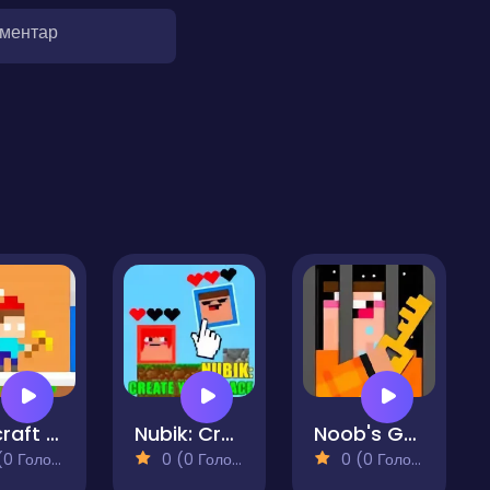
оментар
Minicraft Winterblock
Nubik: Create your Place
Noob's Great Escape
 Голосів)
0 (0 Голосів)
0 (0 Голосів)