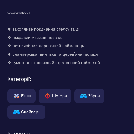
Особливості
❖ захопливе поєднання стелсу та дії
❖ яскравий міський пейзаж
❖ незвичайний дерев'яний найманець
❖ снайперська гвинтівка та дерев'яна палиця
❖ гумор та інтенсивний стратегічний геймплей
Категорії:
Екшн
Шутери
Зброя
Снайпери
Коментарі