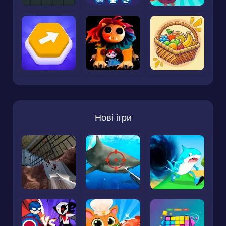
Нові ігри