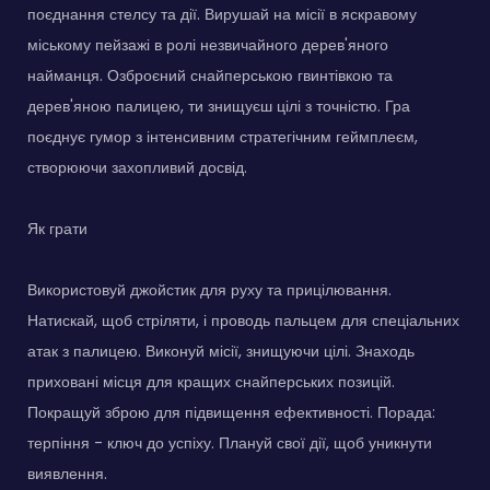
поєднання стелсу та дії. Вирушай на місії в яскравому
міському пейзажі в ролі незвичайного дерев'яного
найманця. Озброєний снайперською гвинтівкою та
дерев'яною палицею, ти знищуєш цілі з точністю. Гра
поєднує гумор з інтенсивним стратегічним геймплеєм,
створюючи захопливий досвід.
Як грати
Використовуй джойстик для руху та прицілювання.
Натискай, щоб стріляти, і проводь пальцем для спеціальних
атак з палицею. Виконуй місії, знищуючи цілі. Знаходь
приховані місця для кращих снайперських позицій.
Покращуй зброю для підвищення ефективності. Порада:
терпіння - ключ до успіху. Плануй свої дії, щоб уникнути
виявлення.