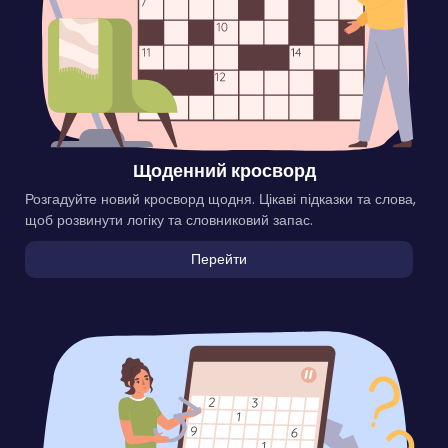
Щоденний кросворд
Розгадуйте новий кросворд щодня. Цікаві підказки та слова,
щоб розвинути логіку та словниковий запас.
Перейти