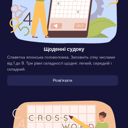
Щоденні судоку
Славетна японська головоломка. Заповніть сітку числами
від 1 до 9. Три рівні складності щодня: легкий, середній і
складний.
Розвʼязати