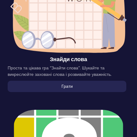
Знайди слова
Проста та цікава гра “Знайти слова”. Шукайте та
викреслюйте заховані слова і розвивайте уважність.
Грати