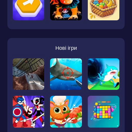
Нові ігри