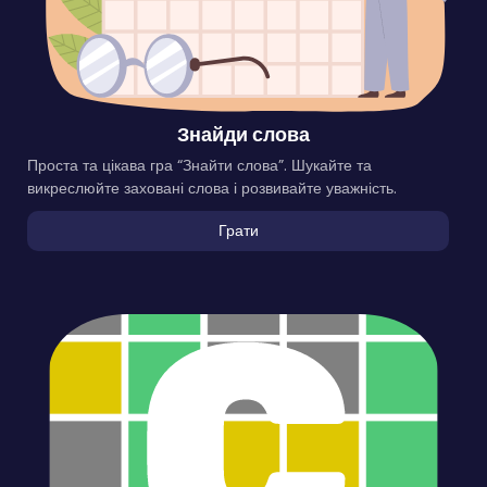
Знайди слова
Проста та цікава гра “Знайти слова”. Шукайте та
викреслюйте заховані слова і розвивайте уважність.
Грати