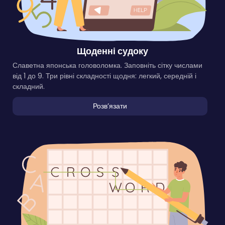
Щоденні судоку
Славетна японська головоломка. Заповніть сітку числами
від 1 до 9. Три рівні складності щодня: легкий, середній і
складний.
Розвʼязати