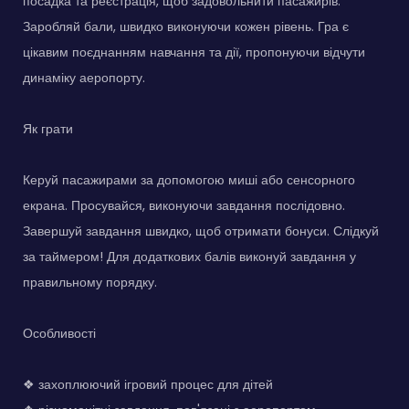
посадка та реєстрація, щоб задовольнити пасажирів.
Заробляй бали, швидко виконуючи кожен рівень. Гра є
цікавим поєднанням навчання та дії, пропонуючи відчути
динаміку аеропорту.
Як грати
Керуй пасажирами за допомогою миші або сенсорного
екрана. Просувайся, виконуючи завдання послідовно.
Завершуй завдання швидко, щоб отримати бонуси. Слідкуй
за таймером! Для додаткових балів виконуй завдання у
правильному порядку.
Особливості
❖ захоплюючий ігровий процес для дітей