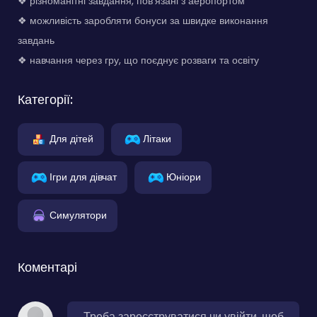
❖ різноманітні завдання, пов'язані з аеропортом
❖ можливість заробляти бонуси за швидке виконання
завдань
❖ навчання через гру, що поєднує розваги та освіту
Категорії:
Для дітей
Літаки
Ігри для дівчат
Юніори
Симулятори
Коментарі
Треба зареєструватися чи увійти, щоб