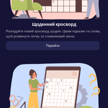
Щоденний кросворд
Розгадуйте новий кросворд щодня. Цікаві підказки та слова,
щоб розвинути логіку та словниковий запас.
Перейти