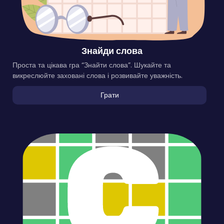
Знайди слова
Проста та цікава гра “Знайти слова”. Шукайте та
викреслюйте заховані слова і розвивайте уважність.
Грати