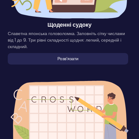
Щоденні судоку
Славетна японська головоломка. Заповніть сітку числами
від 1 до 9. Три рівні складності щодня: легкий, середній і
складний.
Розвʼязати