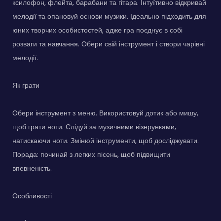
ксилофон, флейта, барабани та гітара. Інтуїтивно відкривай
мелодії та опановуй основи музики. Ідеально підходить для
юних творчих особистостей, адже гра поєднує в собі
розваги та навчання. Обери свій інструмент і створи чарівні
мелодії.
Як грати
Обери інструмент з меню. Використовуй дотик або мишу,
щоб грати ноти. Слідуй за музичними візерунками,
натискаючи ноти. Змінюй інструменти, щоб досліджувати.
Порада: починай з легких пісень, щоб підвищити
впевненість.
Особливості