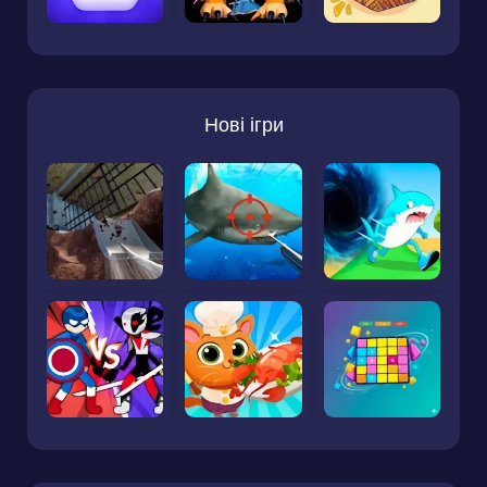
Нові ігри