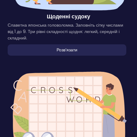
Щоденні судоку
Славетна японська головоломка. Заповніть сітку числами
від 1 до 9. Три рівні складності щодня: легкий, середній і
складний.
Розвʼязати