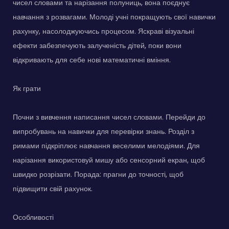
чисел словами та нарізання полуниць, вона поєднує
навчання з розвагами. Молоді учні покращують свої навички
рахунку, насолоджуючись процесом. Яскраві візуальні
ефекти забезпечують залученість дітей, поки вони
відкривають для себе нові математичні вміння.
Як грати
Почни з вивчення написання чисел словами. Перейди до
випробувань на навички для перевірки знань. Розділ з
римами підкріплює навчання веселими мелодіями. Для
нарізання використовуй мишу або сенсорний екран, щоб
швидко розрізати. Порада: прагни до точності, щоб
підвищити свій рахунок.
Особливості