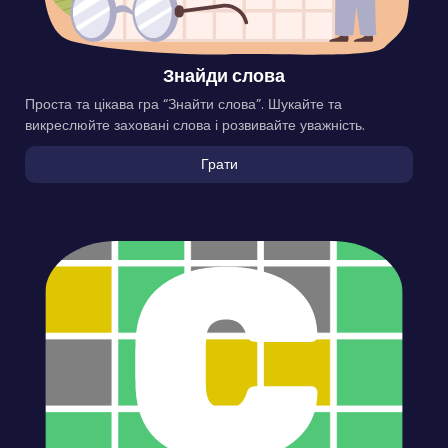
Знайди слова
Проста та цікава гра “Знайти слова”. Шукайте та
викреслюйте заховані слова і розвивайте уважність.
Грати