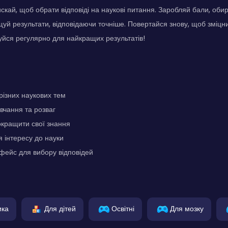
скай, щоб обрати відповіді на наукові питання. Заробляй бали, оби
ащуй результати, відповідаючи точніше. Повертайся знову, щоб зміцн
уйся регулярно для найкращих результатів!
різних наукових тем
вчання та розваг
окращити свої знання
 інтересу до науки
фейс для вибору відповідей
ика
Для дітей
Освітні
Для мозку