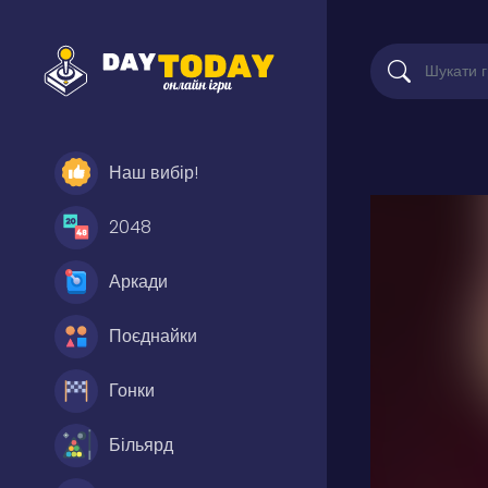
Наш вибір!
2048
Аркади
Поєднайки
Гонки
Більярд