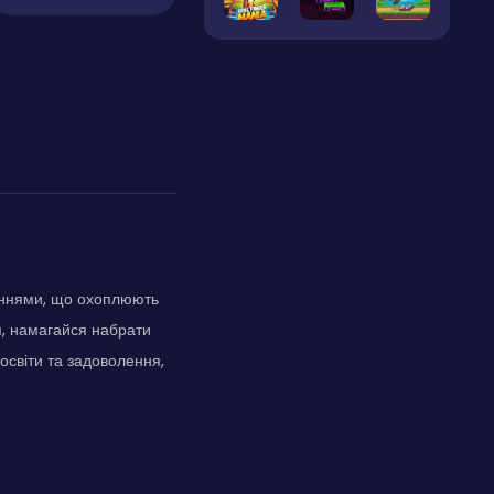
таннями, що охоплюють
я, намагайся набрати
освіти та задоволення,