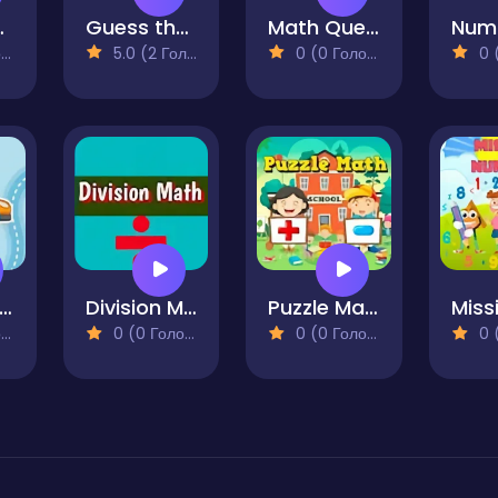
h Quiz
Guess the flags
Math Quest for Kids
)
5.0 (2 Голосів)
0 (0 Голосів)
0 (0
Number Race
Division Math Quiz
Puzzle Math
)
0 (0 Голосів)
0 (0 Голосів)
0 (0