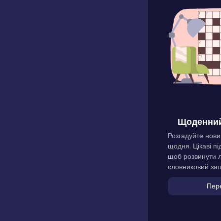
Щоденний
Розгадуйте нови
щодня. Цікаві пі
щоб розвинути л
словниковий зап
Пер