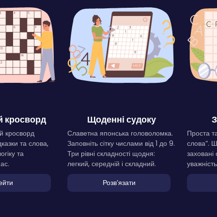
 кросворд
Щоденні судоку
З
й кросворд
Славетна японська головоломка.
Проста та
дказки та слова,
Заповніть сітку числами від 1 до 9.
слова”. 
огіку та
Три рівні складності щодня:
заховані 
ас.
легкий, середній і складний.
уважність
ейти
Розвʼязати