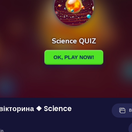
вікторина ❖ Science
В
ів.