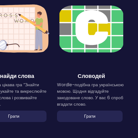
найди слова
Словодей
 цікава гра “Знайти
Wordle-подібна гра українською
Шукайте та викреслюйте
мовою. Щодня відгадуйте
слова і розвивайте
закодоване слово. У вас 6 спроб
.
вгадати слово.
Грати
Грати