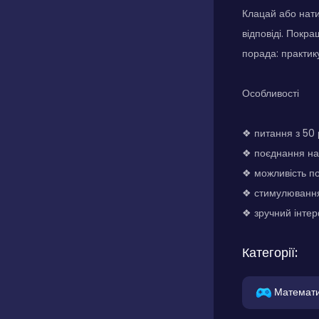
Клацай або нати
відповіді. Покр
порада: практик
Особливості
❖ питання з 50 
❖ поєднання на
❖ можливість п
❖ стимулювання
❖ зручний інтер
Категорії:
Математ