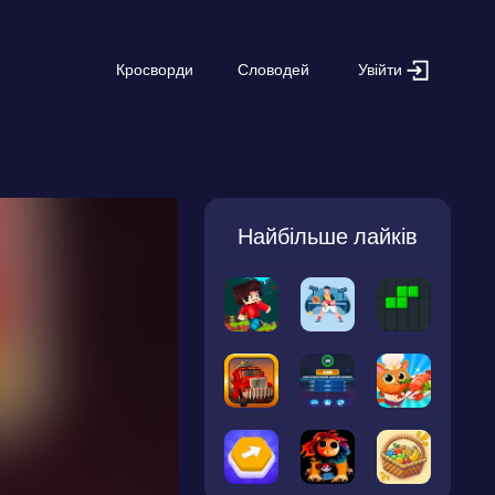
Увійти
Кросворди
Словодей
Найбільше лайків