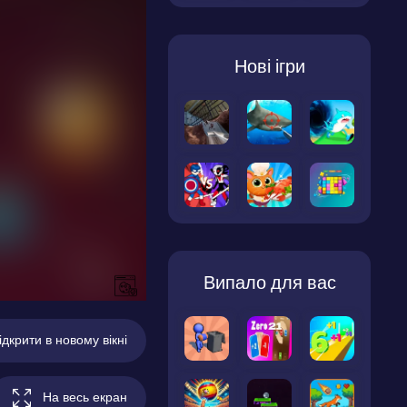
Нові ігри
Випало для вас
ідкрити в новому вікні
На весь екран