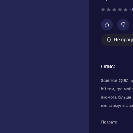
0
Не прац
Опис:
Science QUIZ пр
50 тем, гра май
якомога більше 
яке стимулює зр
Як грати