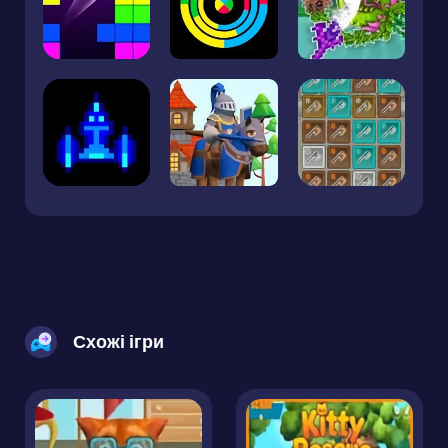
Схожі ігри