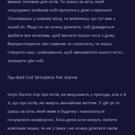
вважає типовим для котів. Ти граєш за кота, який
нещодавно знайшов собі притулок у домі старенької.
Оселившись у новому місці, ти виявляєш, що тут вже є
інший кіт. Якщо ти не хочеш ділитися, тобі доведеться
зробити все можливе, щоб вигнати іншого кота з дому.
Використовуючи свої навички та спритність, ти маєш
створити хаос і руйнування, щоб звинуватити іншого кота і
залишити дім собі.
Про Bad Cat Simulator Pet Game
Існує багато ігор про котів, які вирушають у пригоди, але є й
ті, що про котів, які живуть звичайним життям. У цій грі ти
граєш за кота, який живе в будинку і намагається
почуватися комфортно. Хоча деякі коти можуть любити
компанію інших, ти не з таких і не хочеш ділитися своїм