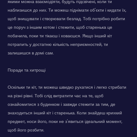
якими можна взаємодіяти, будуть підсвічені, коли ти
наблизишся до них. Ти можеш піднімати об'єкти і кидати їх,
щоб знищувати і створювати безлад. Тобі потрібно робити
це поруч з іншим котом і стежити, щоб старенька це
побачила, поки ти тікаєш і ховаєшся. Якщо інший кіт
потрапить у достатню кількість неприємностей, ти
залишишся в домі сам.
Поради та хитрощі
Оскільки ти кіт, ти можеш швидко рухатися і легко стрибати
на різні рівні. Тобі слід витратити час на те, щоб
ознайомитися з будинком і завжди стежити за тим, де
знаходиться інший кіт і старенька. Коли знайдеш крихкий
предмет, носи його, поки не з'явиться ідеальний момент,
щоб його розбити.