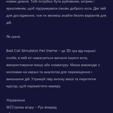
новим домом. Тобі потрібно бути руйнівним, хитрим і
креативним, щоб підтримувати ілюзію доброго кота. Дім твій
для дослідження, тож ти зможеш знайти безліч варіантів для
дій.
Як грати
Bad Cat Simulator Pet Game - це 3D гра від першої
особи, в якій кіт намагається вигнати іншого кота,
використовуючи мишу або клавіатуру. Миша взаємодіє з
кнопками на екрані та аналогом для переміщення і
виконання дій. Утримуй ліву кнопку миші та перетягни
курсор, щоб перемістити камеру.
Управління
W/Стрілка вгору - Рух вперед