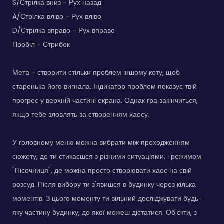
S/Стрілка вниз - Рух назад
A/Стрілка вліво - Рух вліво
D/Стрілка вправо - Рух вправо
Пробіл - Стрибок
Мета - створити стільки проблем іншому коту, щоб
старенька його вигнала. Індикатор проблем показує твій
прогрес у верхній частині екрана. Однак гра закінчиться,
якщо тебе зловлять за створенням хаосу.
У головному меню можна вибрати між проходженням
сюжету, де ти стикаєшся з різними ситуаціями, і режимом
"Пісочниця", де можна просто створювати хаос на свій
розсуд. Після вибору ти з'явишся в будинку через кілька
моментів. З цього моменту ти вільний досліджувати будь-
яку частину будинку, до якої можеш дістатися. Об'єкти, з