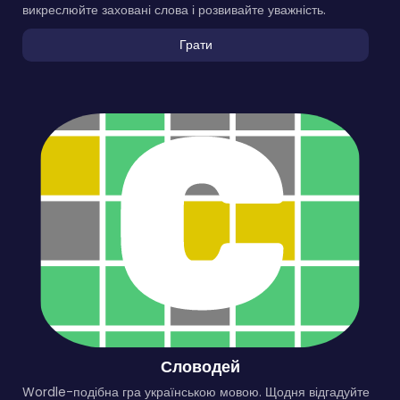
викреслюйте заховані слова і розвивайте уважність.
Грати
Словодей
Wordle-подібна гра українською мовою. Щодня відгадуйте