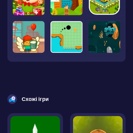
Схожі ігри