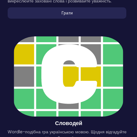
викреслюйте заховані слова і розвивайте уважність.
Грати
Словодей
Wordle-подібна гра українською мовою. Щодня відгадуйте