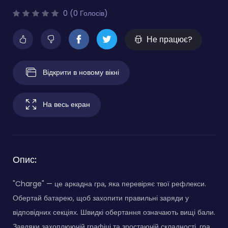
0 (0 Голосів)
Не працює?
Відкрити в новому вікні
На весь екран
Опис:
"Charge" — це аркадна гра, яка перевіряє твої рефлекси.
Обертай батарею, щоб захопити правильні заряди у
відповідних секціях. Швидкі обертання означають вищі бали.
Завдяки захоплюючій графіці та зростаючій складності, гра