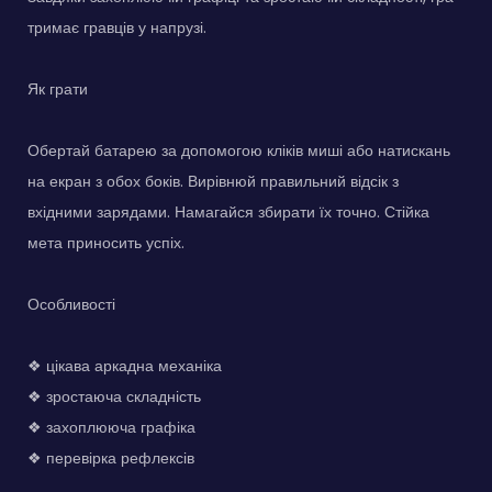
тримає гравців у напрузі.
Як грати
Обертай батарею за допомогою кліків миші або натискань
на екран з обох боків. Вирівнюй правильний відсік з
вхідними зарядами. Намагайся збирати їх точно. Стійка
мета приносить успіх.
Особливості
❖ цікава аркадна механіка
❖ зростаюча складність
❖ захоплююча графіка
❖ перевірка рефлексів