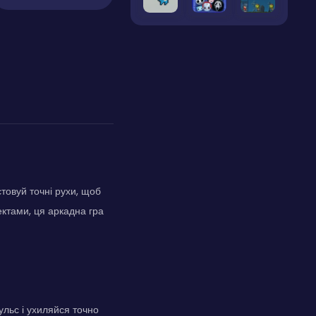
стовуй точні рухи, щоб
ектами, ця аркадна гра
льс і ухиляйся точно