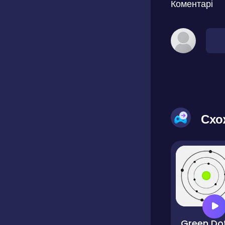
Коментарі
Схо
Green Do