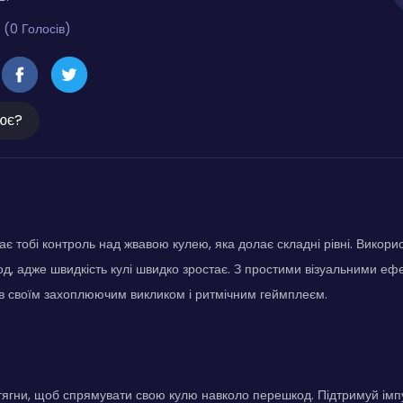
 (0 Голосів)
ює?
ає тобі контроль над жвавою кулею, яка долає складні рівні. Викори
д, адже швидкість кулі швидко зростає. З простими візуальними еф
в своїм захоплюючим викликом і ритмічним геймплеєм.
тягни, щоб спрямувати свою кулю навколо перешкод. Підтримуй імпу