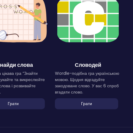
найди слова
Словодей
 цікава гра “Знайти
Wordle-подібна гра українською
Шукайте та викреслюйте
мовою. Щодня відгадуйте
слова і розвивайте
закодоване слово. У вас 6 спроб
.
вгадати слово.
Грати
Грати