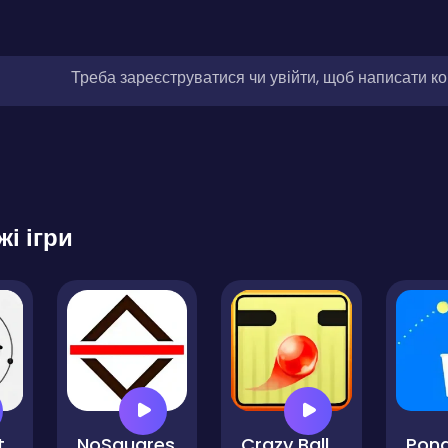
Треба зареєструватися чи увійти, щоб написати к
жі ігри
t
NoSquares
Crazy Ball
Pong