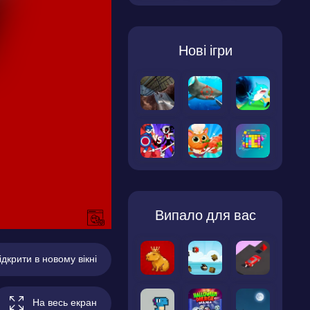
Нові ігри
Випало для вас
ідкрити в новому вікні
На весь екран