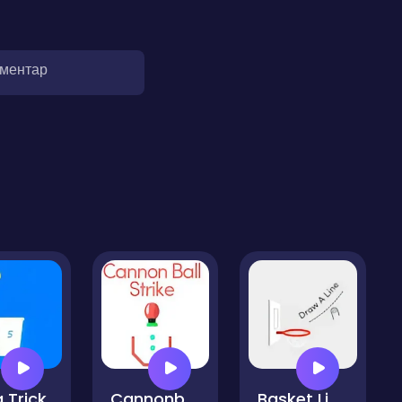
оментар
 Trick
Cannonball Strike
Basket Line