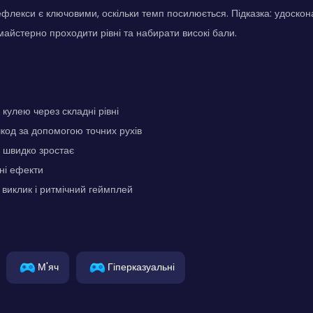
ефлекси є ключовими, оскільки темп посилюється. Підказка: удоско
майстерно проходити рівні та набирати високі бали.
кулею через складні рівні
код за допомогою точних рухів
і швидко зростає
ьні ефекти
виклик і ритмічний геймплей
М'яч
Гіперказуальні