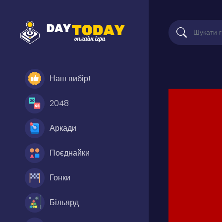
Наш вибір!
2048
Аркади
Поєднайки
Гонки
Більярд