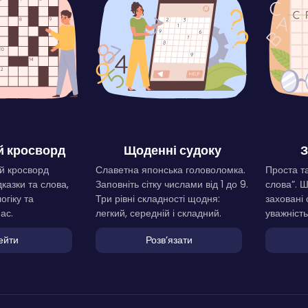
 кросворд
Щоденні судоку
З
й кросворд
Славетна японська головоломка.
Проста та
дказки та слова,
Заповніть сітку числами від 1 до 9.
слова”. 
огіку та
Три рівні складності щодня:
заховані 
ас.
легкий, середній і складний.
уважність
ейти
Розвʼязати