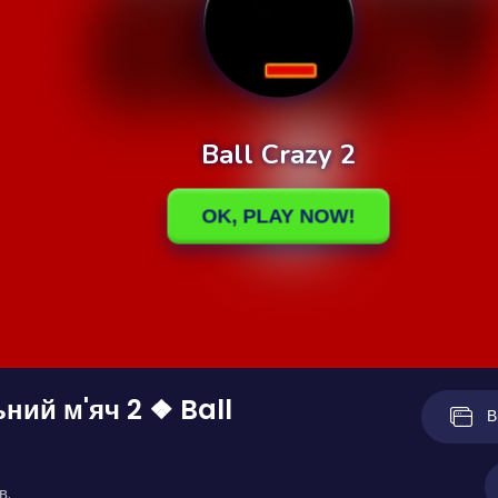
ний м'яч 2 ❖ Ball
В
в.