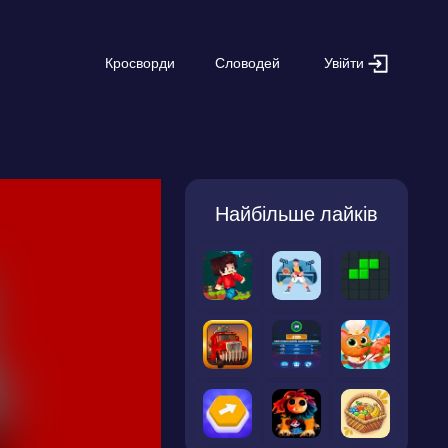
Увійти
Кросворди
Словодей
Найбільше лайків