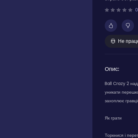
0
Не прац
Опис:
Ball Crazy 2 над
уникати перешко
захоплює гравці
Як грати
Торкнися і пере