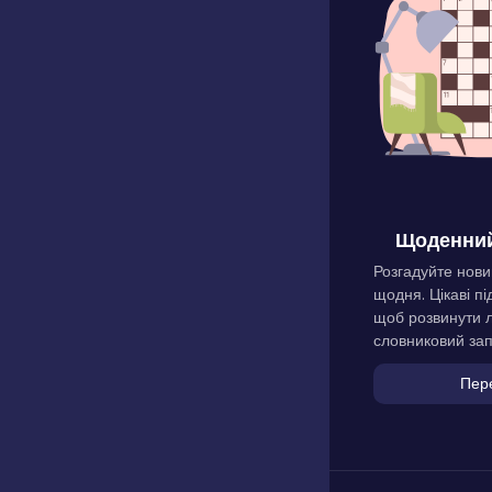
Щоденний
Розгадуйте нови
щодня. Цікаві пі
щоб розвинути л
словниковий зап
Пер