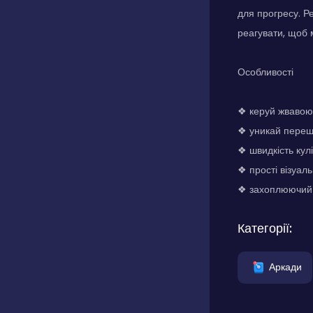
для прогресу. Р
реагувати, щоб 
Особливості
❖ керуй жвавою 
❖ уникай переш
❖ швидкість кул
❖ прості візуал
❖ захоплюючий 
Категорії:
Аркади