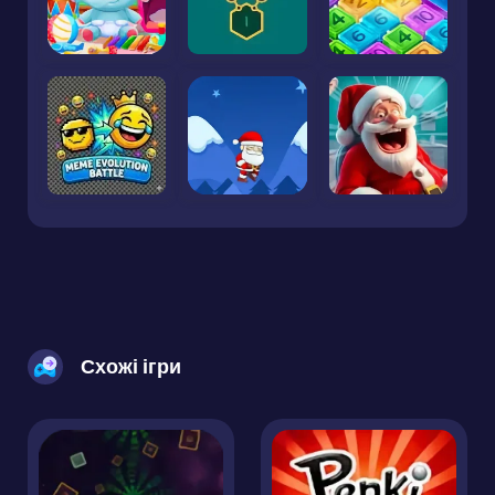
Схожі ігри