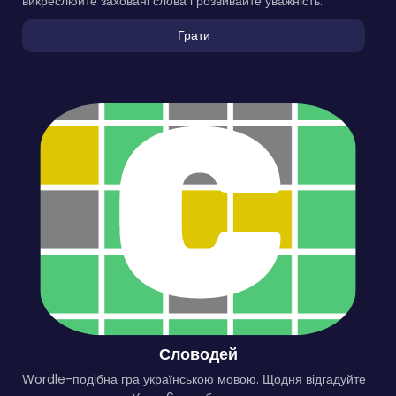
викреслюйте заховані слова і розвивайте уважність.
Грати
Словодей
Wordle-подібна гра українською мовою. Щодня відгадуйте