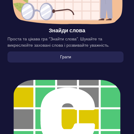
Знайди слова
Проста та цікава гра “Знайти слова”. Шукайте та
викреслюйте заховані слова і розвивайте уважність.
Грати