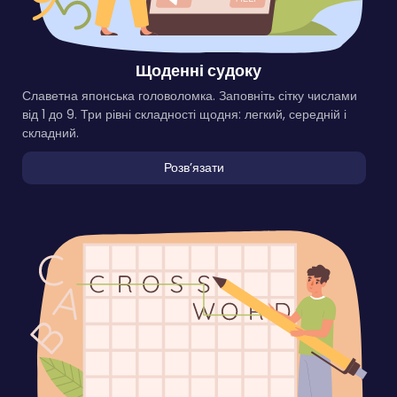
Щоденні судоку
Славетна японська головоломка. Заповніть сітку числами
від 1 до 9. Три рівні складності щодня: легкий, середній і
складний.
Розвʼязати