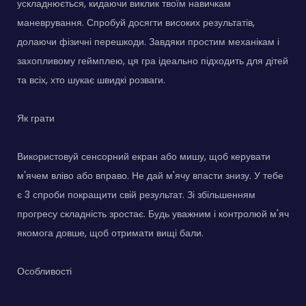
ускладнюється, кидаючи виклик твоїм навичкам
маневрування. Спробуй досягти високих результатів,
долаючи фізичні перешкоди. Завдяки простим механікам і
захопливому геймплею, ця гра ідеально підходить для дітей
та всіх, хто шукає швидкі розваги.
Як грати
Використовуй сенсорний екран або мишу, щоб керувати
м'ячем вліво або вправо. Не дай м'ячу впасти знизу. У тебе
є 3 спроби покращити свій результат. Зі збільшенням
прогресу складність зростає. Будь уважним і контролюй м'яч
якомога довше, щоб отримати вищі бали.
Особливості