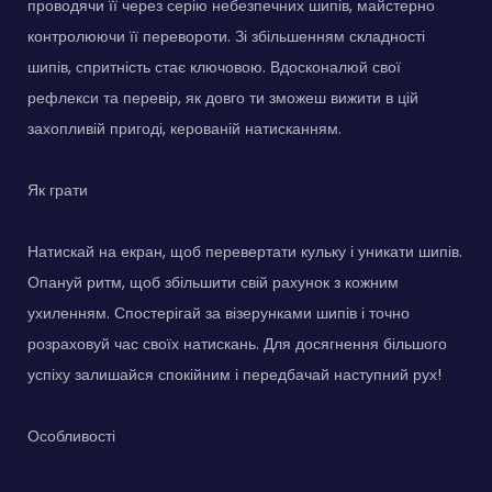
проводячи її через серію небезпечних шипів, майстерно
контролюючи її перевороти. Зі збільшенням складності
шипів, спритність стає ключовою. Вдосконалюй свої
рефлекси та перевір, як довго ти зможеш вижити в цій
захопливій пригоді, керованій натисканням.
Як грати
Натискай на екран, щоб перевертати кульку і уникати шипів.
Опануй ритм, щоб збільшити свій рахунок з кожним
ухиленням. Спостерігай за візерунками шипів і точно
розраховуй час своїх натискань. Для досягнення більшого
успіху залишайся спокійним і передбачай наступний рух!
Особливості