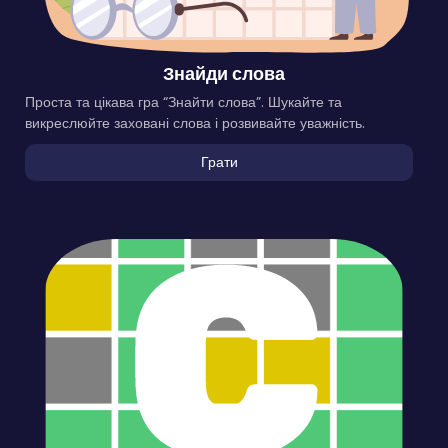
Знайди слова
Проста та цікава гра “Знайти слова”. Шукайте та
викреслюйте заховані слова і розвивайте уважність.
Грати