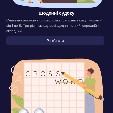
Щоденні судоку
Славетна японська головоломка. Заповніть сітку числами
від 1 до 9. Три рівні складності щодня: легкий, середній і
складний.
Розвʼязати