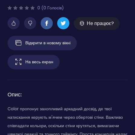
0 (0 Голосів)
Не працює?
Відкрити в новому вікні
На весь екран
Опис:
Color пропонує захопливий аркадний досвід, де твої
натискання керують м'ячем через обертові стіни. Важливо
співпадати кольори, оскільки стіни крутяться, вимагаючи
швидкої реакції та точного таймінгу. Проста концепція надає