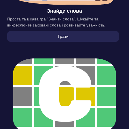
Знайди слова
Проста та цікава гра “Знайти слова”. Шукайте та
викреслюйте заховані слова і розвивайте уважність.
Грати