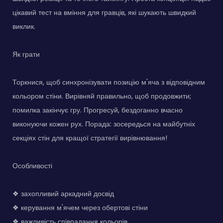
цікавий тест на вміння для гравців, які шукають швидкий
виклик.
Як грати
Торкнися, щоб синхронізувати позицію м'яча з відповідним
кольором стіни. Вирівняй правильно, щоб продовжити;
помилка закінчує гру. Прогресуй, бездоганно вчасно
виконуючи кожен рух. Порада: зосередься на майбутніх
секціях стін для кращої стратегії вирівнювання!
Особливості
❖ захопливий аркадний досвід
❖ керування м'ячем через обертові стіни
❖ важливість співпадання кольорів