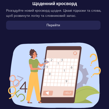
Щоденний кросворд
Розгадуйте новий кросворд щодня. Цікаві підказки та слова,
щоб розвинути логіку та словниковий запас.
Перейти