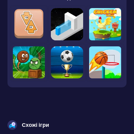
Схожі ігри