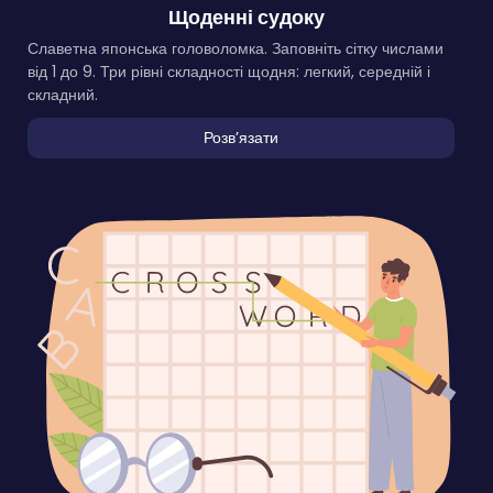
Щоденні судоку
Славетна японська головоломка. Заповніть сітку числами
від 1 до 9. Три рівні складності щодня: легкий, середній і
складний.
Розвʼязати