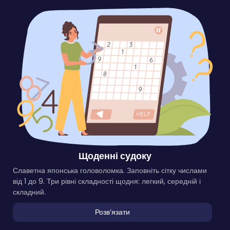
Щоденні судоку
Славетна японська головоломка. Заповніть сітку числами
від 1 до 9. Три рівні складності щодня: легкий, середній і
складний.
Розвʼязати