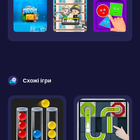
Схожі ігри