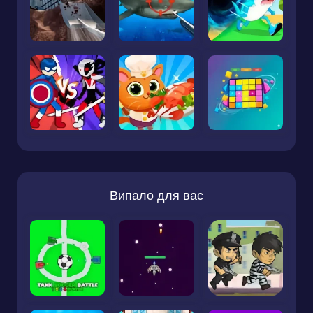
Випало для вас