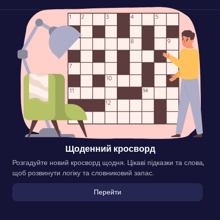
Щоденний кросворд
Розгадуйте новий кросворд щодня. Цікаві підказки та слова,
щоб розвинути логіку та словниковий запас.
Перейти