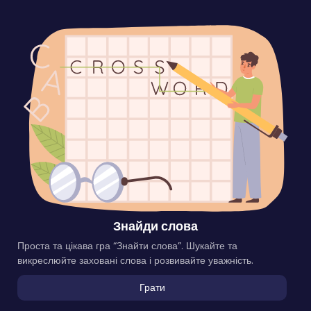
Знайди слова
Проста та цікава гра “Знайти слова”. Шукайте та
викреслюйте заховані слова і розвивайте уважність.
Грати