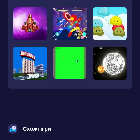
Схожі ігри