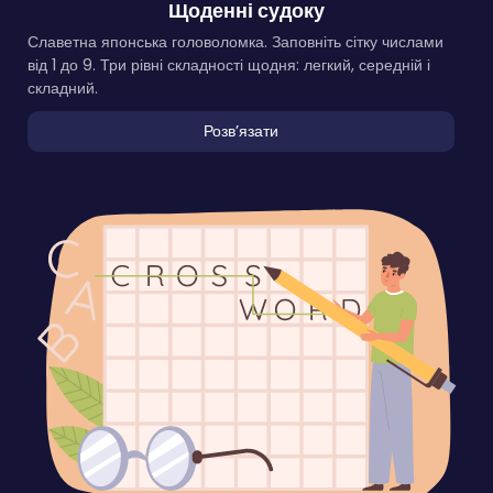
Щоденні судоку
Славетна японська головоломка. Заповніть сітку числами
від 1 до 9. Три рівні складності щодня: легкий, середній і
складний.
Розвʼязати