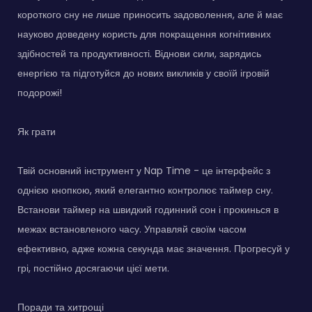
короткого сну не лише приносить задоволення, але й має
науково доведену користь для покращення когнітивних
здібностей та продуктивності. Віднови сили, зарядись
енергією та підготуйся до нових викликів у своїй ігровій
подорожі!
Як грати
Твій основний інструмент у Nap Time - це інтерфейс з
однією кнопкою, який елегантно контролює таймер сну.
Встанови таймер на швидкий годинний сон і прокинься в
межах встановленого часу. Управляй своїм часом
ефективно, адже кожна секунда має значення. Прогресуй у
грі, постійно досягаючи цієї мети.
Поради та хитрощі