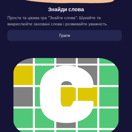
Знайди слова
Проста та цікава гра “Знайти слова”. Шукайте та
викреслюйте заховані слова і розвивайте уважність.
Грати