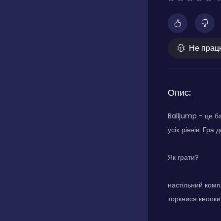
Не прац
Опис:
Balljump - це б
усіх рівнів. Гра
Як грати?
настільний комп
торкнися кнопки