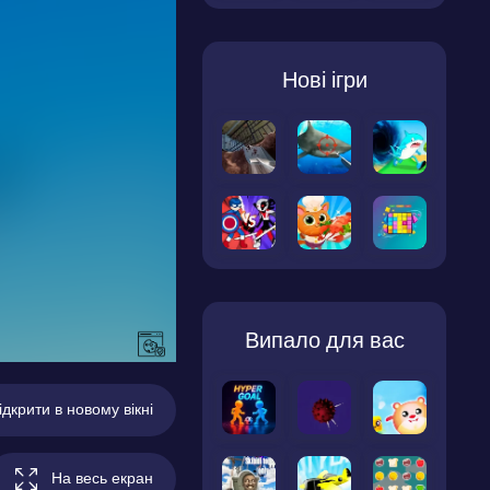
Нові ігри
Випало для вас
ідкрити в новому вікні
На весь екран