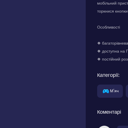
мобільний прист
торкнися кнопки
Особливості
❖ багаторівнева
❖ доступна на П
❖ постійний роз
Категорії:
М'яч
Коментарі