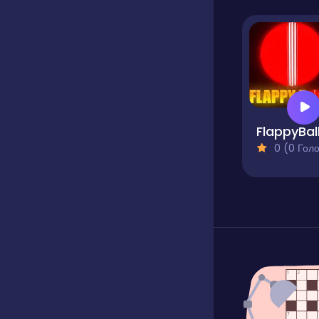
FlappyBal
0 (0 Голосів