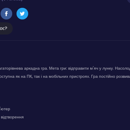
ює?
агаторівнева аркадна гра. Мета гри: відправити м'яч у лунку. Нас
 доступна як на ПК, так і на мобільних пристроях. Гра постійно розвив
'ютер
 відтворення