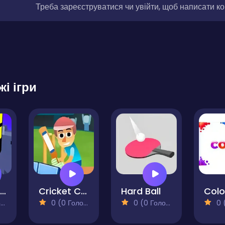
Треба зареєструватися чи увійти, щоб написати к
жі ігри
Hexa Jump ASMR
Cricket Craze
Hard Ball
Colo
)
0 (0 Голосів)
0 (0 Голосів)
0 (0