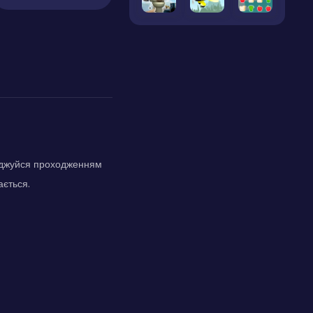
олоджуйся проходженням
ається.