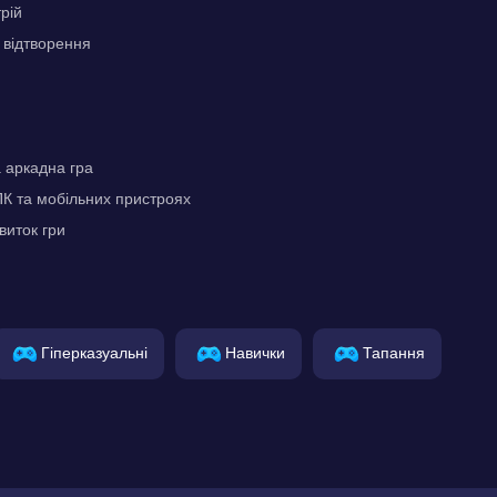
рій
 відтворення
 аркадна гра
К та мобільних пристроях
виток гри
Гіперказуальні
Навички
Тапання