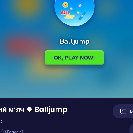
й м’яч ❖ Balljump
В
в.
 (0 Голосів)