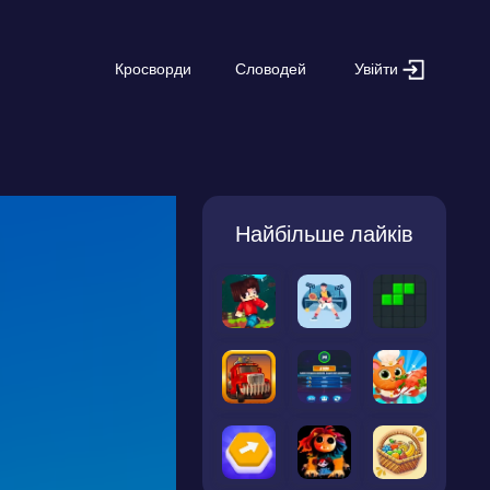
Увійти
Кросворди
Словодей
Найбільше лайків