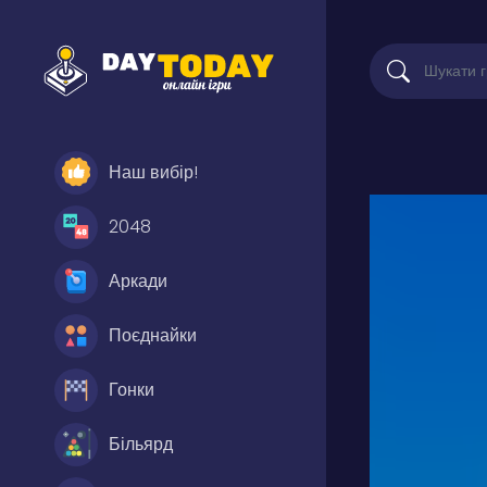
Наш вибір!
2048
Аркади
Поєднайки
Гонки
Більярд