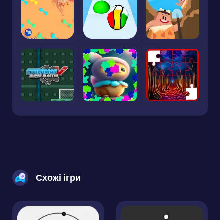
Схожі ігри