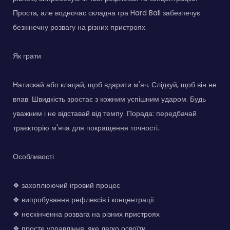
Проста, але водночас складна гра Hard Ball забезпечує
безкінечну розвагу на різних пристроях.
Як грати
Натискай або клацай, щоб вдарити м'яч. Слідкуй, щоб він не
впав. Швидкість зростає з кожним успішним ударом. Будь
уважним і не відставай від темпу. Порада: передбачай
траєкторію м'яча для покращення точності.
Особливості
❖ захоплюючий ігровий процес
❖ випробування рефлексів і концентрації
❖ нескінченна розвага на різних пристроях
❖ просте управління, яке легко освоїти