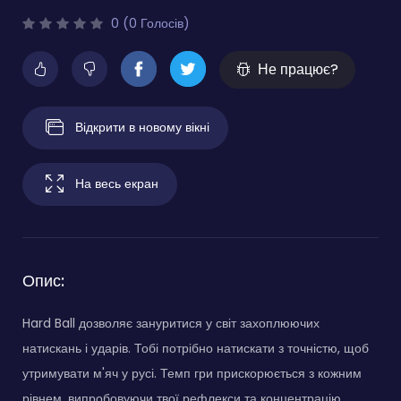
0 (0 Голосів)
Не працює?
Відкрити в новому вікні
На весь екран
Опис:
Hard Ball дозволяє зануритися у світ захоплюючих
натискань і ударів. Тобі потрібно натискати з точністю, щоб
утримувати м'яч у русі. Темп гри прискорюється з кожним
рівнем, випробовуючи твої рефлекси та концентрацію.