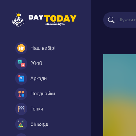
Наш вибір!
2048
Аркади
Поєднайки
Гонки
Більярд