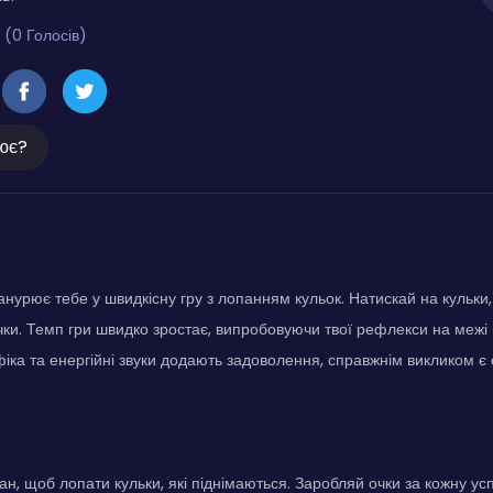
 (0 Голосів)
ює?
анурює тебе у швидкісну гру з лопанням кульок. Натискай на кульки, 
ки. Темп гри швидко зростає, випробовуючи твої рефлекси на межі
іка та енергійні звуки додають задоволення, справжнім викликом є
ан, щоб лопати кульки, які піднімаються. Заробляй очки за кожну ус