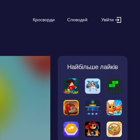
Увійти
Кросворди
Словодей
Найбільше лайків