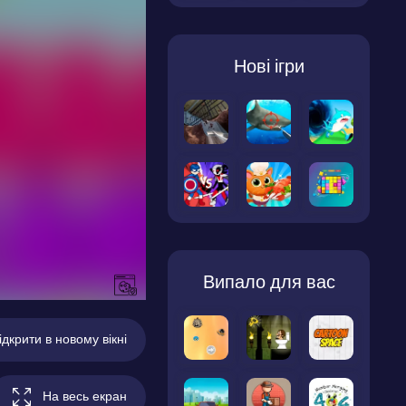
Нові ігри
Випало для вас
ідкрити в новому вікні
На весь екран