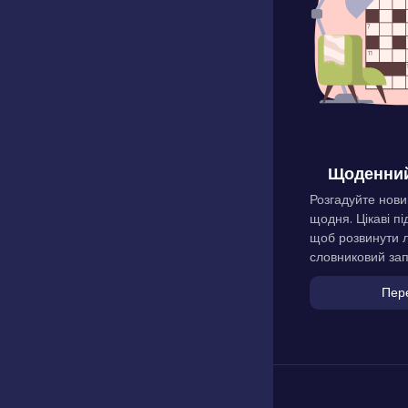
Щоденний
Розгадуйте нови
щодня. Цікаві пі
щоб розвинути л
словниковий зап
Пер