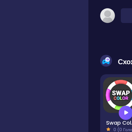
Схо
Sw
0 (0 Голосів