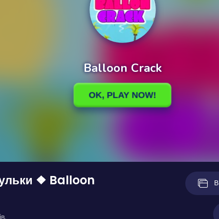
ульки ❖ Balloon
В
в.