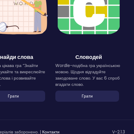
найди слова
Словодей
 цікава гра “Знайти
Wordle-подібна гра українською
Шукайте та викреслюйте
мовою. Щодня відгадуйте
слова і розвивайте
закодоване слово. У вас 6 спроб
.
вгадати слово.
Грати
Грати
ріалів заборонено. |
Контакти
V-2.1.3