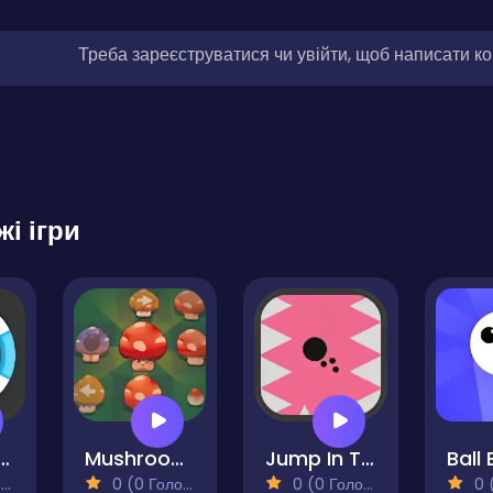
Треба зареєструватися чи увійти, щоб написати к
жі ігри
ap Color
Mushroom Pop
Jump In The Wall
)
0 (0 Голосів)
0 (0 Голосів)
0 (0