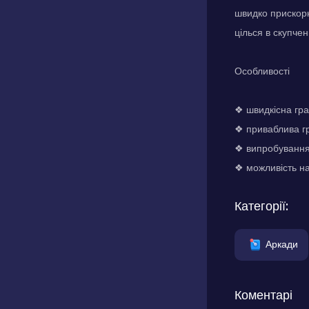
швидко прискорю
цілься в скупчен
Особливості
❖ швидкісна гра
❖ приваблива гр
❖ випробування
❖ можливість на
Категорії:
Аркади
Коментарі