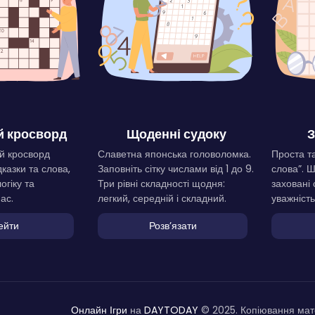
 кросворд
Щоденні судоку
З
й кросворд
Славетна японська головоломка.
Проста та
дказки та слова,
Заповніть сітку числами від 1 до 9.
слова”. 
огіку та
Три рівні складності щодня:
заховані 
ас.
легкий, середній і складний.
уважність
ейти
Розвʼязати
Онлайн Ігри
на
DAYTODAY
© 2025. Копіювання мате