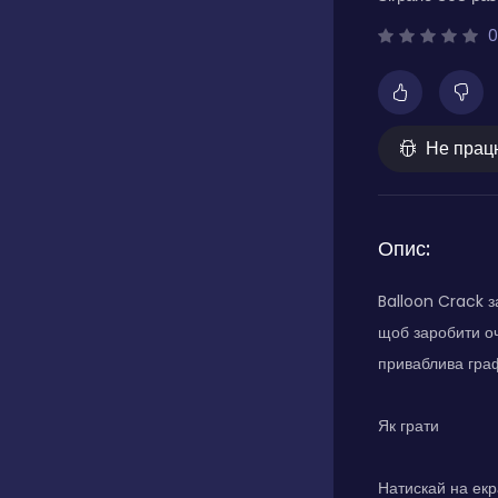
0
Не прац
Опис:
Balloon Crack з
щоб заробити оч
приваблива граф
Як грати
Натискай на екр