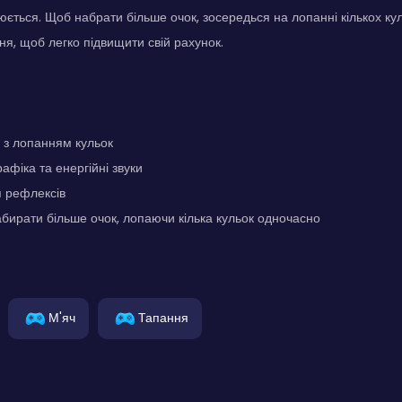
ється. Щоб набрати більше очок, зосередься на лопанні кількох ку
ня, щоб легко підвищити свій рахунок.
 з лопанням кульок
афіка та енергійні звуки
 рефлексів
бирати більше очок, лопаючи кілька кульок одночасно
М'яч
Тапання