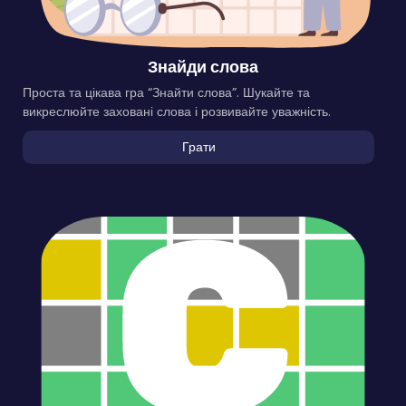
Знайди слова
Проста та цікава гра “Знайти слова”. Шукайте та
викреслюйте заховані слова і розвивайте уважність.
Грати