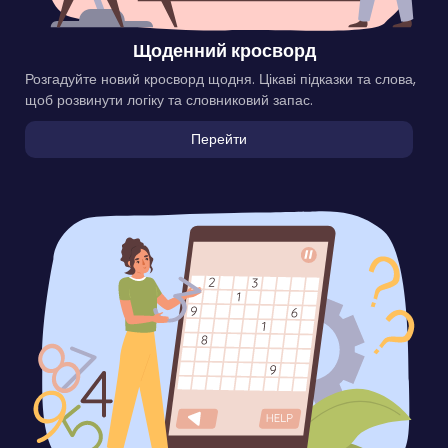
Щоденний кросворд
Розгадуйте новий кросворд щодня. Цікаві підказки та слова,
щоб розвинути логіку та словниковий запас.
Перейти