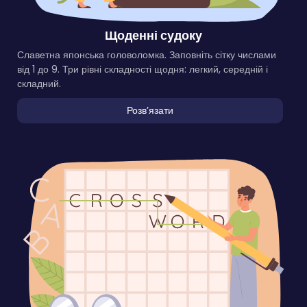
Щоденні судоку
Славетна японська головоломка. Заповніть сітку числами
від 1 до 9. Три рівні складності щодня: легкий, середній і
складний.
Розвʼязати