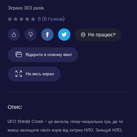
Зіграно 303 разів.
0 (0 Голосів)
Не працює?
Відкрити в новому вікні
На весь екран
Опис:
UFO Steals Cows - це весела, гіпер-казуальна гра, де ти
маєш захищати своїх корів від хитрих НЛО. Знищуй НЛО,