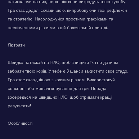
натискаючи на них, перш ніж вони викрадуть твою худобу.
Гра стає дедалі складнішою, випробовуючи твої рефлекси
та стратегію. Насолоджуйся простими графіками та
нескінченними рівнями в цій божевільній пригоді.
Як грати
Швидко натискай на НЛО, щоб знищити їх і не дати їм
забрати твоїх корів. У тебе є 3 шанси захистити своє стадо.
Гра стає складнішою з кожним рівнем. Використовуй
сенсорні або мишачі керування для гри. Порада:
зосередься на швидших НЛО, щоб отримати кращі
результати!
Особливості