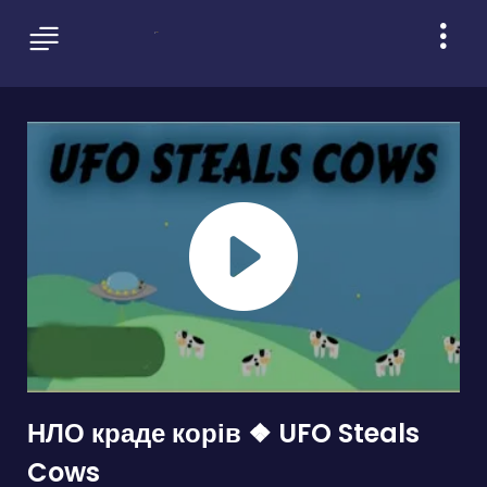
НЛО краде корів ❖ UFO Steals
Cows