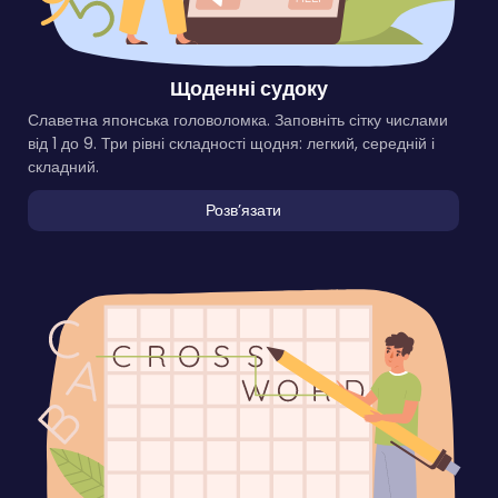
Щоденні судоку
Славетна японська головоломка. Заповніть сітку числами
від 1 до 9. Три рівні складності щодня: легкий, середній і
складний.
Розвʼязати