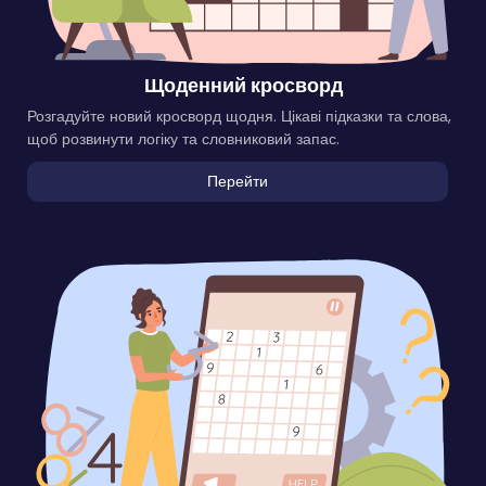
Щоденний кросворд
Розгадуйте новий кросворд щодня. Цікаві підказки та слова,
щоб розвинути логіку та словниковий запас.
Перейти