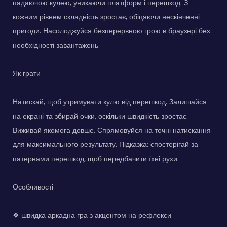
падаючою кулею, уникаючи платформ і перешкод. З
кожним рівнем складність зростає, обіцяючи нескінченні
пригоди. Насолоджуйся безперервною грою в браузері без
необхідності завантажень.
Як грати
Натискай, щоб утримувати кулю від перешкод. Залишайся
на екрані та збирай очки, оскільки швидкість зростає.
Виживай якомога довше. Спрямовуйся на точні натискання
для максимального результату. Підказка: спостерігай за
патернами перешкод, щоб передбачити їхні рухи.
Особливості
❖ швидка аркадна гра з акцентом на рефлекси