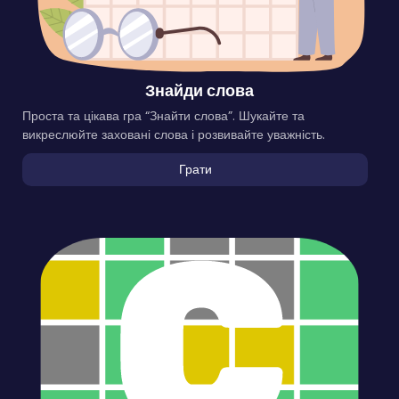
Знайди слова
Проста та цікава гра “Знайти слова”. Шукайте та
викреслюйте заховані слова і розвивайте уважність.
Грати