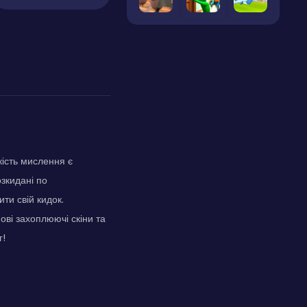
кість мислення є
озкидані по
ти свій кидок.
ові захоплюючі скіни та
г!