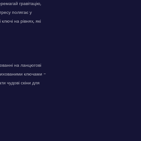
еремагай гравітацію,
огресу полягає у
ключі на рівнях, які
люванні на ланцюгові
прихованими ключами -
ти чудові скіни для