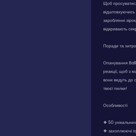
Щоб просуватися 
відштовхуючись в
зароблянні зірок
відкривають сек
Поради та хитр
Опанування Ball
реакції, щоб з 
вони ведуть до 
твоєї пилки!
Особливості
❖ 50 унікальних
❖ захоплюючі ігр