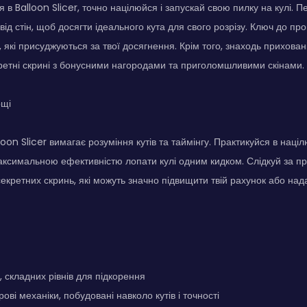
в Balloon Slicer, точно націлюйся і запускай свою пилку на кулі. П
ід стін, щоб досягти ідеального кута для свого розрізу. Ключ до пр
, які присуджуються за твої досягнення. Крім того, знаходь приховані 
ретні скрині з бонусними нагородами та приголомшливими скінами.
ощі
oon Slicer вимагає розуміння кутів та таймінгу. Практикуйся в наці
максимальною ефективністю лопати кулі одним кидком. Слідкуй за 
секретних скринь, які можуть значно підвищити твій рахунок або нада
, складних рівнів для підкорення
ові механіки, побудовані навколо кутів і точності