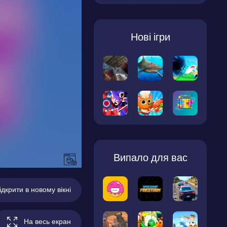
Нові ігри
Випало для вас
ідкрити в новому вікні
На весь екран