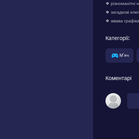
❖ різноманітні н
❖ загадкові ключ
❖ жвава графіка
Категорії:
М'яч
Коментарі