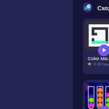
Схо
Color Maz
0 (0 Голосів