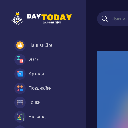
Наш вибір!
2048
Аркади
Поєднайки
Гонки
Більярд