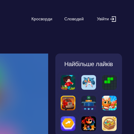
Увійти
Кросворди
Словодей
Найбільше лайків