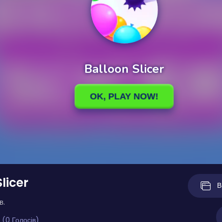
licer
В
в.
 (0 Голосів)