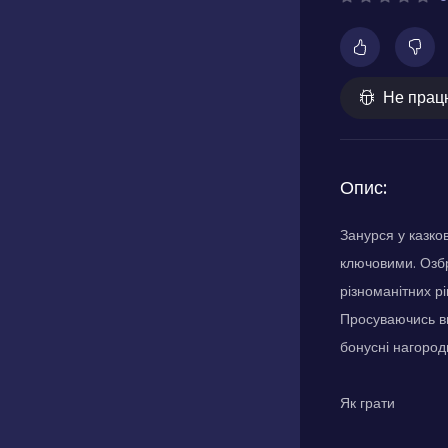
Не прац
Опис:
Занурся у казков
ключовими. Озбр
різноманітних рі
Просуваючись вп
бонусні нагород
Як грати