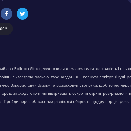
ює?
ий світ Balloon Slicer, захоплюючої головоломки, де точність і швид
оївшись гострою пилкою, твоє завдання - лопнути повітряні кулі, р
внях. Використовуй фізику та розраховуй свої рухи, щоб точно націли
еред, знаходь ключі, які відкривають секретні скрині, розкриваючи н
и. Пройди через 50 веселих рівнів, які обіцяють щедру порцію розва