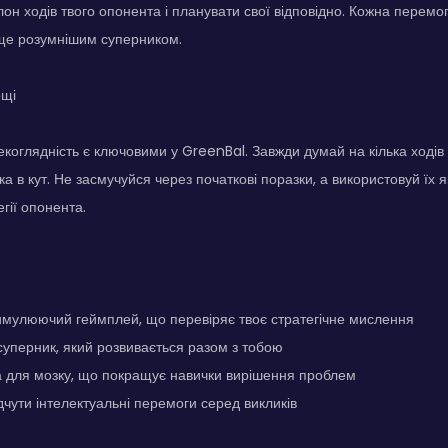
лон ходів твого опонента і планувати свої відповідно. Кожна перемо
 ще розумнішим суперником.
ощі
екоглядність є ключовими у GreenBal. Завжди думай на кілька ходів
ка в кут. Не засмучуйся через початкові поразки, а використовуй їх
гії опонента.
имулюючий геймплей, що перевіряє твоє стратегічне мислення
уперник, який розвивається разом з тобою
а для мозку, що покращує навички вирішення проблем
дчути інтелектуальні перемоги серед викликів