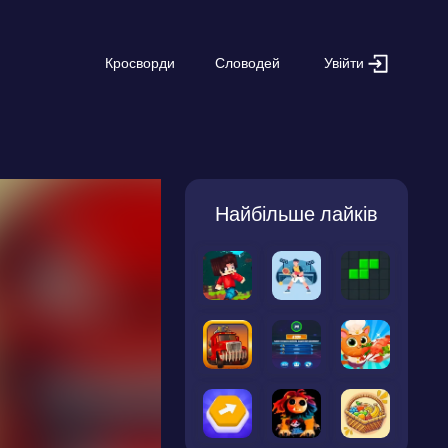
Увійти
Кросворди
Словодей
Найбільше лайків