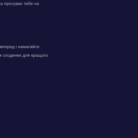
га просуває тебе на
 вперед і намагайся
 як сходинки для кращого