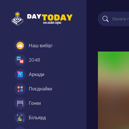
Наш вибір!
2048
Аркади
Поєднайки
Гонки
Більярд