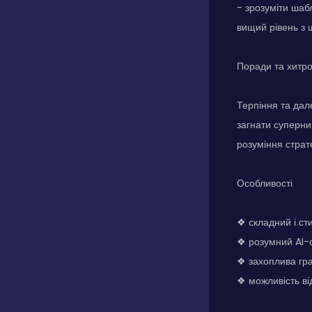
- зрозуміти шаб
вищий рівень з
Поради та хитр
Терпіння та дал
загнати суперни
розуміння страте
Особливості
❖ складний і ст
❖ розумний AI-с
❖ захоплива гр
❖ можливість ві