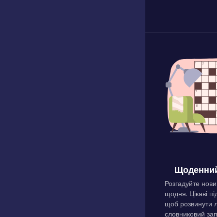
Щоденний
Розгадуйте нови
щодня. Цікаві пі
щоб розвинути л
словниковий зап