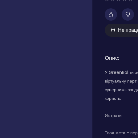
Не прац
Опис:
У GreenBal ти з
віртуальну парт
суперника, завд
користь.
Як грати
Твоя мета - пер