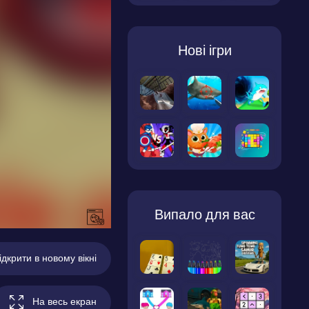
Нові ігри
Випало для вас
ідкрити в новому вікні
На весь екран