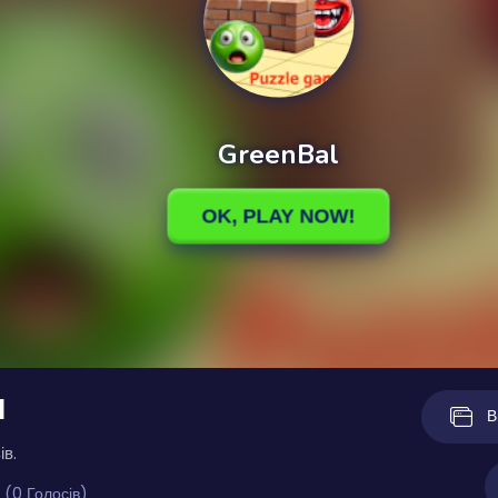
l
В
ів.
 (0 Голосів)