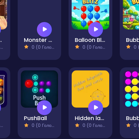
he Ball
Monster Mania
Balloon Blitz
)
0 (0 Голосів)
0 (0 Голосів)
0 (0
nge
PushBall
Hidden labyrinth - find and catch
)
0 (0 Голосів)
0 (0 Голосів)
0 (0