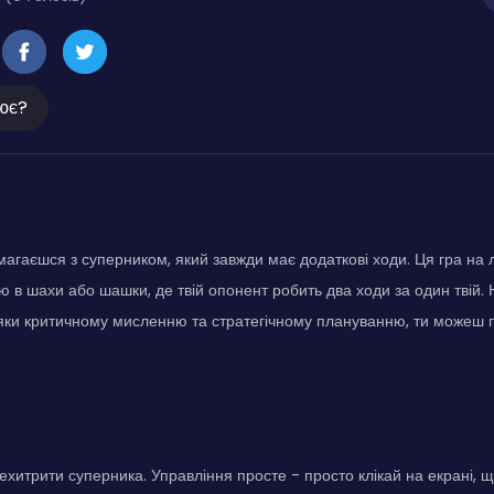
ює?
магаєшся з суперником, який завжди має додаткові ходи. Ця гра на л
ію в шахи або шашки, де твій опонент робить два ходи за один твій
яки критичному мисленню та стратегічному плануванню, ти можеш 
ехитрити суперника. Управління просте - просто клікай на екрані, щ